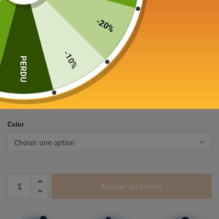
-20%
-10%
PERDU
Service à Thé Floral
Porcelaine 600ml
47,00
€
–
179,00
€
Color
Ajouter au panier