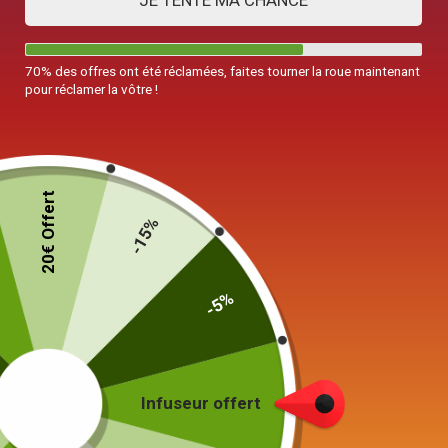
JE TENTE MA CHANCE
70% des offres ont été réclamées, faites tourner la roue maintenant
pour réclamer la vôtre !
20€ Offert
-15%
-5%
Infuseur offert