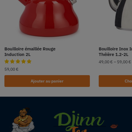
Bouilloire émaillée Rouge
Bouilloire Inox 
Induction 2L
Théière 1.2-2L
49,00
€
–
59,00
€
59,00
€
Ajouter au panier
Cho