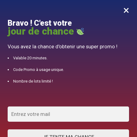
×
MENU
0
Bravo ! C'est votre
10% offert pour 50€ d’achats avec le code DJINN10
jour de chance
Accueil
/
Théière Anglaise
/
Service à Thé Floral Porcelaine 600ml
Vous avez la chance d'obtenir une super promo !
Valable 20 minutes.
Code Promo à usage unique.
Nombre de lots limité !