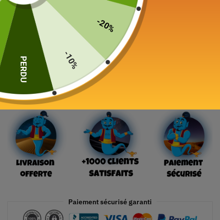
Style
-20%
-10%
PERDU
Ajouter au panier
Paiement sécurisé garanti