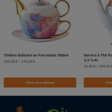
Théière Solitaire en Porcelaine 500ml
Service à Thé P
1,1-1,4L
185,00
€
–
199,00
€
35,00
€
–
349,00
Choix des options
Cho