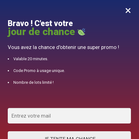
×
MENU
0
Bravo ! C'est votre
10% offert pour 50€ d’achats avec le code DJINN10
jour de chance
Accueil
/
Théière Anglaise
/
Service à thé Traditionnel Théière 1.4L, tasses et boîte à thé
Vous avez la chance d'obtenir une super promo !
Valable 20 minutes.
Code Promo à usage unique.
Nombre de lots limité !