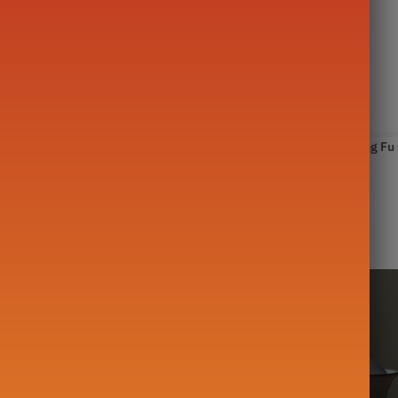
 à la théière devant le bec verseur
Théière Chinoise
,
Théière Gong Fu Cha
Étiquettes :
chine
,
Gong Fu