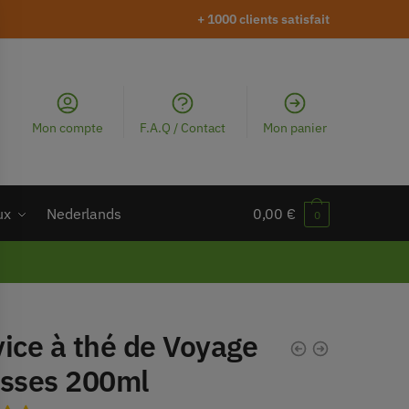
+ 1000 clients satisfait
Mon compte
F.A.Q / Contact
Mon panier
ux
Nederlands
0,00
€
0
ice à thé de Voyage
asses 200ml