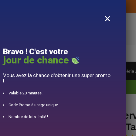
Livraison offerte sans montant d’achat
×
e
Bravo ! C'est votre
jour de chance
ière du monde
Service à Thé
Accessoire
Matéria
Vous avez la chance d'obtenir une super promo
!
10% offert pour 50€ d’achats avec le code DJINN10
Valable 20 minutes.
ses 200ml
Code Promo à usage unique.
Serv
Nombre de lots limité !
3 T