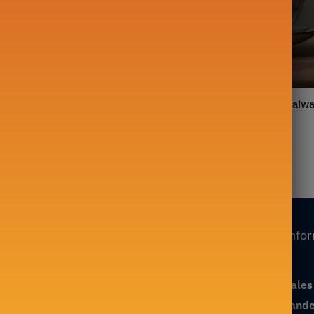
avec Tasse
Théière Chinoise Dehua Gaiw
0ml
160ml
49,00
€
Nos collections
Nos info
Mon compte
Théière en Fonte
Conditions générales
Théière en Verre
Suivre ma command
Théière Chinoise