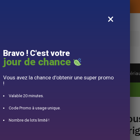
Livraison offerte sans montant d’achat
×
e
Bravo ! C'est votre
jour de chance
ière du monde
Service à Thé
Accessoire
Matéria
Vous avez la chance d'obtenir une super promo
!
10% offert pour 50€ d’achats avec le code DJINN10
Valable 20 minutes.
riginaux
Code Promo à usage unique.
Sou
Nombre de lots limité !
Ori