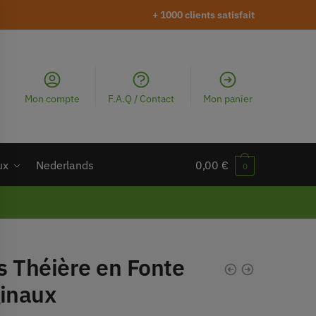
+ 1000 clients satisfait
Mon compte
F.A.Q / Contact
Mon panier
ux
Nederlands
0,00
€
0
s Théière en Fonte
ginaux