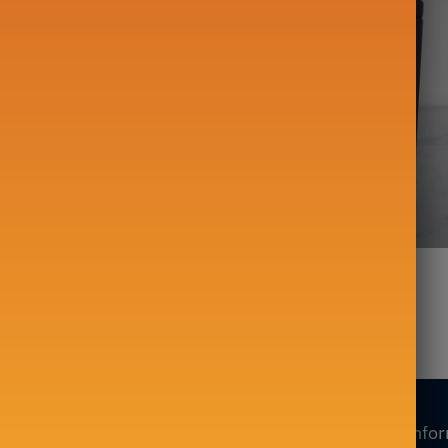
en Porcelaine
Boîte à Thé Japonaise
Simple 80-130ml
Noir et Or 200g
–
19,90
€
17,90
€
Nos collections
Nos info