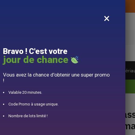
Livraison offerte sans montant d’achat
×
e
Bravo ! C'est votre
jour de chance
ière du monde
Service à Thé
Accessoire
Matéria
Vous avez la chance d'obtenir une super promo
!
10% offert pour 50€ d’achats avec le code DJINN10
Valable 20 minutes.
e 360ml
Code Promo à usage unique.
Tas
Nombre de lots limité !
Ema