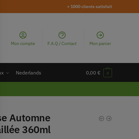
+ 1000 clients satisfait
Mon compte
F.A.Q / Contact
Mon panier
ux
Nederlands
0,00
€
0
se Automne
illée 360ml