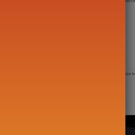
 directement dans la tasse, ceci risque d’altérer le revêtem
BLE lave-vaisselle
onnel
D
Catégorie :
Accessoire Théière
Étiquettes :
Accessoire
,
Tasse b