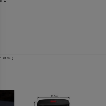
ent.
ol et mug