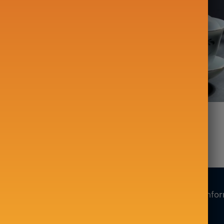
en Porcelaine
Gaiwan en Porcelaine
Simple 80-130ml
Peint à la main 200ml
–
19,90
€
45,00
€
Nos collections
Nos info
Mon compte
Théière en Fonte