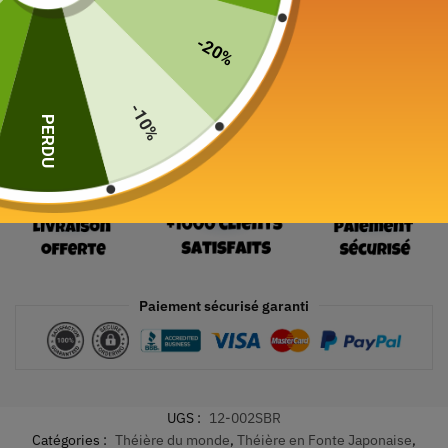
24 en stock
-20%
Ajouter au panier
-10%
PERDU
Paiement sécurisé garanti
UGS :
12-002SBR
Catégories :
Théière du monde
,
Théière en Fonte Japonaise
,