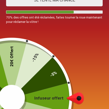
JE TENTE MA CHANCE
70% des offres ont été réclamées, faites tourner la roue maintenant
pour réclamer la vôtre !
20€ Offert
-15%
-5%
Théière en Fonte Bordeaux
Iwachu Arare 600ml
119,00
€
Infuseur offert