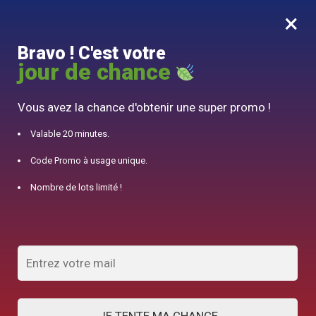
×
MENU
0
Bravo ! C'est votre
10% offert pour 50€ d’achats avec le code DJINN10
jour de chance
Accueil
/
Théière Japonaise
/
Théière en Fonte Bordeaux Iwachu Arare 600ml
Vous avez la chance d'obtenir une super promo !
Valable 20 minutes.
Code Promo à usage unique.
Nombre de lots limité !