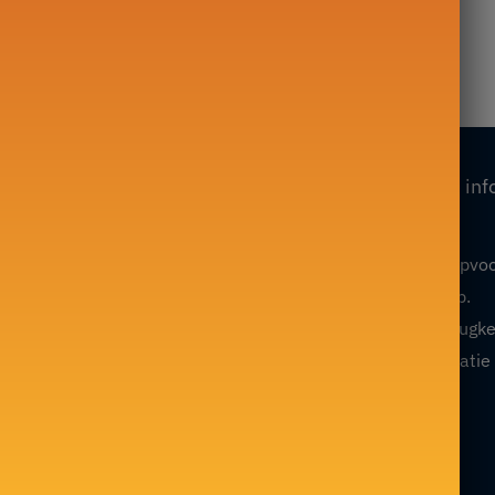
 800ml-1L
Waterkoker 1.4L
–
229,00
€
169,00
€
Onze collecties
Onze inf
Mijn account
Theepot in Fonte
Algemene verkoopvo
Glazen theepot
Volg mijn bevel op.
Chinese theepot
Restitutie- en terugk
Japanse theepot
Juridische informatie
Marokkaanse theepot
F.A.Qs / Contact
Chinese theedienst
Blog
Engelse Thee Service
Sitemap
Keramische theepot