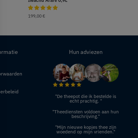
Iwachu Arare 0,9L
199,00
€
ormatie
Hun adviezen
orwaarden
eerbeleid
"De theepot die ik bestelde is
echt prachtig. "
"Theediensten voldoen aan hun
beschrijving."
"Mijn nieuwe kopjes thee zijn
woedend op mijn vrienden."