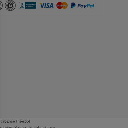
,
Japanse theepot
n Japan
,
Promo
,
Tetsubin kyusu