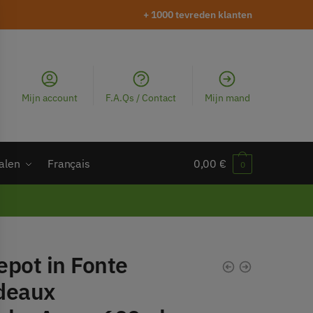
+ 1000 tevreden klanten
Mijn account
F.A.Qs / Contact
Mijn mand
alen
Français
0,00
€
0
epot in Fonte
deaux