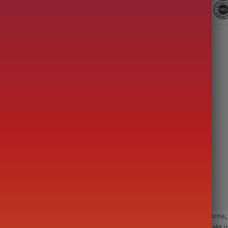
R
Categorieën:
Theepot van de wereld
,
Theepot in het Japans Fonte
Grote theepot (500-1000ml)
,
Iwachu
,
Japan
,
Snelle levering
,
Gemaakt i