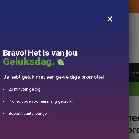
Levering aangeboden zonder aankoopbedrag
×
k
Bravo! Het is van jou.
Geluksdag.
ot van de wereld
Theeservice
Accessoire
Materi
Je hebt geluk met een geweldige promotie!
10% aangeboden voor 50€ aankopen met DJINN-code10
20 minuten geldig.
Promo code voor eenmalig gebruik.
Iwachu Arare 600ml
The
Beperkt aantal partijen!
Bor