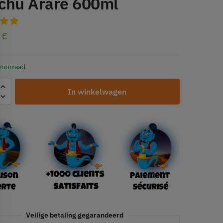
chu Arare 600ml
0
€
voorraad
In winkelwagen
Veilige betaling gegarandeerd