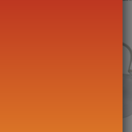
he ketel
Glazen ronde theepot