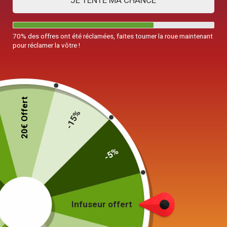
JE TENTE MA CHANCE
70% des offres ont été réclamées, faites tourner la roue maintenant
pour réclamer la vôtre !
Théière Japonaise Ronde en Fonte
Dorée 600ML
20€ Offert
-15%
89,90
€
-5%
19 en stock
Ajouter au panier
Infuseur offert