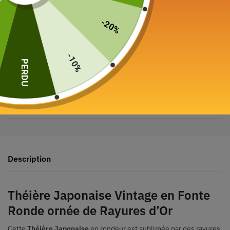
-20%
-10%
PERDU
Paiement sécurisé garanti
Description
Théière Japonaise
Vintage
en Fonte
Ronde ornée de Rayures d’Or
Cette
Théière Japonaise
en rondeur est sublimée par des rayures