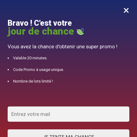
×
MENU
0
Bravo ! C'est votre
10% offert pour 50€ d’achats avec le code DJINN10
jour de chance
Accueil
/
Théière en Fonte
/
Théière Japonaise Ronde en Fonte Dorée 600ML
Vous avez la chance d'obtenir une super promo !
Valable 20 minutes.
Code Promo à usage unique.
Nombre de lots limité !