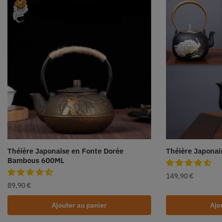
Théière Japonaise en Fonte Dorée
Théière Japonai
Bambous 600ML
149,90
€
89,90
€
Ajouter au panier
Ajo