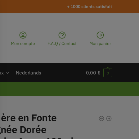
+ 1000 clients satisfait
Mon compte
F.A.Q / Contact
Mon panier
ux
Nederlands
0,00
€
0
ière en Fonte
gnée Dorée