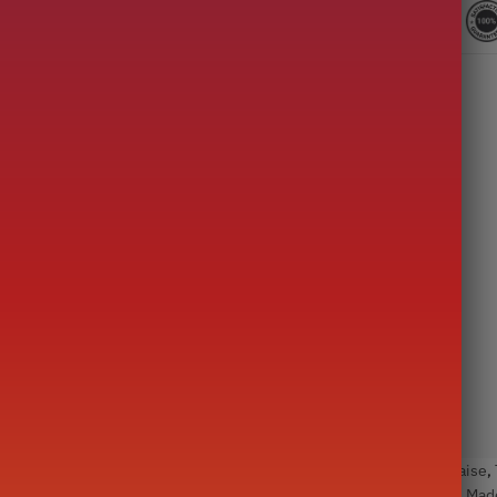
JAR/G
Catégories :
Théière du monde
,
Théière en Fonte Japonaise
,
te
,
Grande théière (500-1000ml)
,
Iwachu
,
Japon
,
Livraison rapide
,
Made