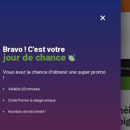
Livraison offerte sans montant d’achat
×
e
Bravo ! C'est votre
jour de chance
ière du monde
Service à Thé
Accessoire
Matéria
Vous avez la chance d'obtenir une super promo
!
10% offert pour 50€ d’achats avec le code DJINN10
Valable 20 minutes.
e Dorée Iwachu Arare 600ml
Code Promo à usage unique.
Thé
Nombre de lots limité !
Poi