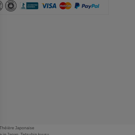
Théière Japonaise
 in Japan
,
Tetsubin kyusu