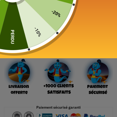
Color
-20%
-10%
PERDU
Ajouter au panier
Paiement sécurisé garanti