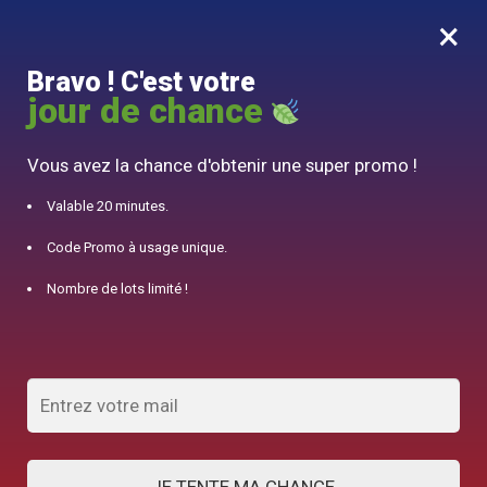
×
MENU
0
Bravo ! C'est votre
10% offert pour 50€ d’achats avec le code DJINN10
jour de chance
Accueil
/
Service à Thé
/
Service à Thé Théière Lapin 450ml
Vous avez la chance d'obtenir une super promo !
Valable 20 minutes.
Code Promo à usage unique.
Nombre de lots limité !