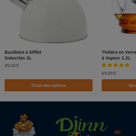
Bouilloire à Sifflet
Théière en Verr
Induction 3L
à Vapeur 1.2L
89,00
€
69,00
€
Choix des options
Ajo