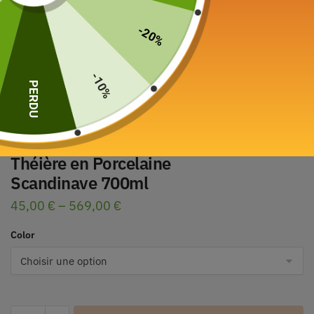
-20%
-10%
PERDU
Théière en Porcelaine
Scandinave 700ml
45,00
€
–
569,00
€
Color