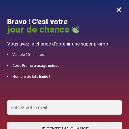
×
MENU
0
Bravo ! C'est votre
10% offert pour 50€ d’achats avec le code DJINN10
jour de chance
Accueil
/
Service à Thé
/
Théière en Porcelaine Scandinave 700ml
Vous avez la chance d'obtenir une super promo !
Valable 20 minutes.
Code Promo à usage unique.
Nombre de lots limité !