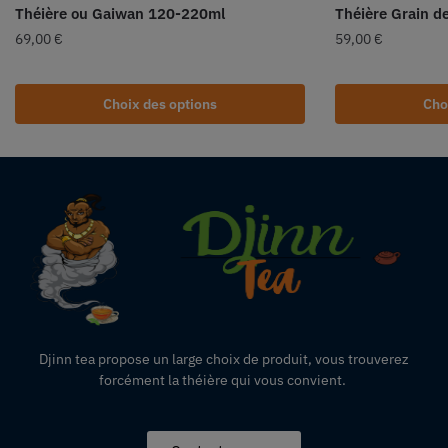
Théière ou Gaiwan 120-220ml
Théière Grain d
69,00
€
59,00
€
Choix des options
Cho
Djinn tea propose un large choix de produit,
vous
trouverez
forcément la théière qui vous convient.