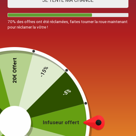
JE TENTE MA CHANCE
70% des offres ont été réclamées, faites tourner la roue maintenant
pour réclamer la vôtre !
20€ Offert
-15%
-5%
Infuseur offert