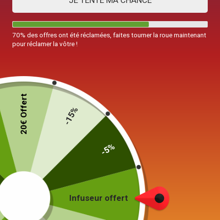
JE TENTE MA CHANCE
70% des offres ont été réclamées, faites tourner la roue maintenant
pour réclamer la vôtre !
20€ Offert
-15%
Théière Portable en Acier Inoxydable
220ML – 280ML
-5%
39,90
€
–
44,90
€
Choisissez
Infuseur offert