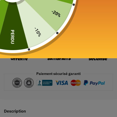
Ajouter au panier
-20%
-10%
PERDU
Paiement sécurisé garanti
Description