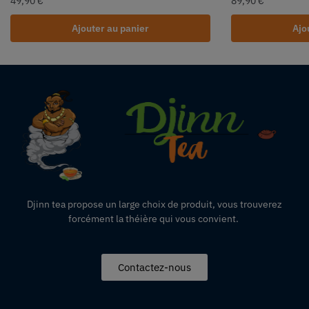
49,90
€
89,90
€
Ajouter au panier
Ajo
Djinn tea propose un large choix de produit,
vous
trouverez
forcément la théière qui vous convient.
Contactez-nous