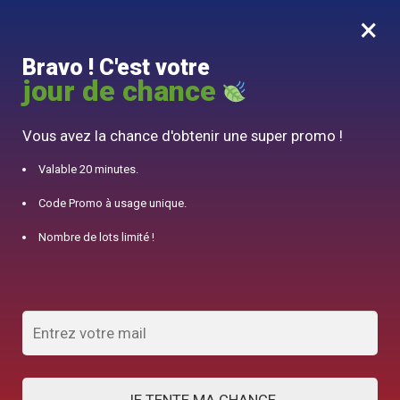
×
MENU
0
Bravo ! C'est votre
10% offert pour 50€ d’achats avec le code DJINN10
jour de chance
Accueil
/
Théière en Acier
/
Théière Portable en Acier Inoxydable 220ML – 280ML
Vous avez la chance d'obtenir une super promo !
Valable 20 minutes.
Code Promo à usage unique.
Nombre de lots limité !