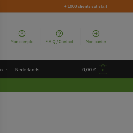
+ 1000 clients satisfait
Mon compte
F.A.Q / Contact
Mon panier
ux
Nederlands
0,00
€
0