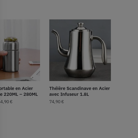
ortable en Acier
Théière Scandinave en Acier
le 220ML – 280ML
avec Infuseur 1.8L
44,90
€
74,90
€