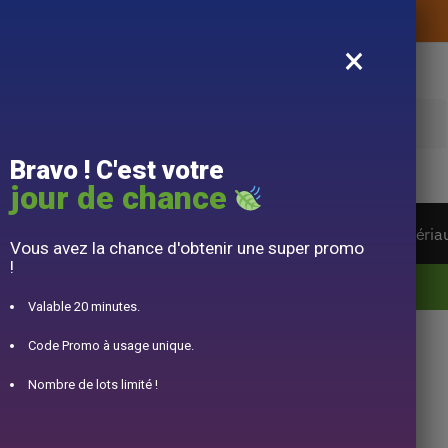
Livraison offerte sans montant d’achat
×
e
Bravo ! C'est votre
jour de chance
ière du monde
Service à Thé
Accessoire
Matéria
Vous avez la chance d'obtenir une super promo
!
10% offert pour 50€ d’achats avec le code DJINN10
Valable 20 minutes.
Code Promo à usage unique.
ère en Acier
Nombre de lots limité !