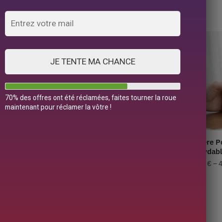
5 résultats affichés
JE TENTE MA CHANCE
70% des offres ont été réclamées, faites tourner la roue
maintenant pour réclamer la vôtre !
Acier Haute 1L –
Théière en Acier Ronde 1.5L
Théière P
– 2L
Inoxydab
,90
€
34,90
€
–
39,90
€
39,90
€
–