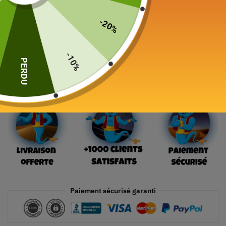
159,00
€
-20%
19 en stock
-10%
PERDU
Ajouter au panier
Paiement sécurisé garanti