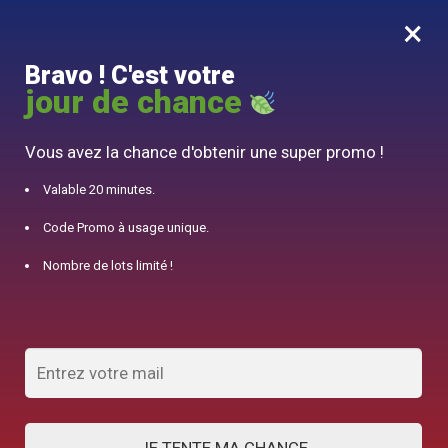
×
MENU
0
Bravo ! C'est votre
10% offert pour 50€ d’achats avec le code DJINN10
jour de chance
Accueil
/
Théière Japonaise
/
Théière en Fonte Wazuqu Fuku 550ml
Vous avez la chance d'obtenir une super promo !
Valable 20 minutes.
Code Promo à usage unique.
Nombre de lots limité !