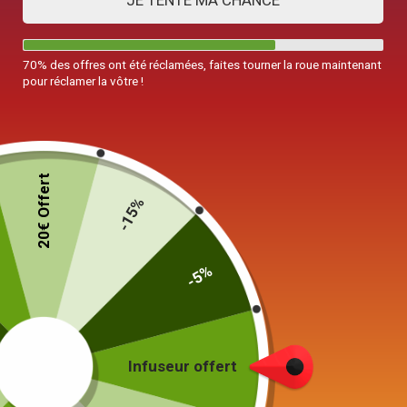
JE TENTE MA CHANCE
70% des offres ont été réclamées, faites tourner la roue maintenant
pour réclamer la vôtre !
20€ Offert
-15%
-5%
Théière en Fonte Wazuqu
Infuseur offert
Fuku 550ml