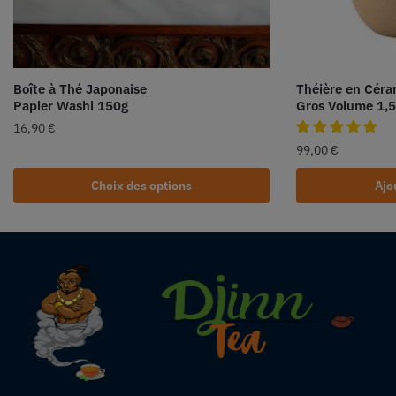
Boîte à Thé Japonaise
Théière en Cér
Papier Washi 150g
Gros Volume 1,
16,90
€
99,00
€
Choix des options
Ajo