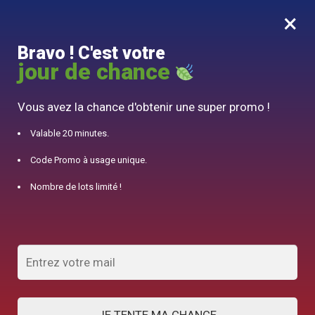
×
MENU
0
Bravo ! C'est votre
10% offert pour 50€ d’achats avec le code DJINN10
jour de chance
Accueil
/
Produits identifiés “Chawan”
Vous avez la chance d'obtenir une super promo !
Chawan
Valable 20 minutes.
Code Promo à usage unique.
AFFICHER LES FILTRES
Nombre de lots limité !
Voici le seul résultat