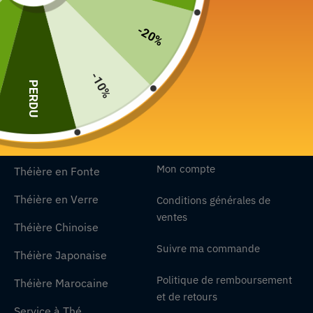
Djinn tea propose un large choix de produit,
vous
trouverez
-20%
forcément la théière qui vous convient.
-10%
Contactez-nous
PERDU
Nos collections
Nos informations
Mon compte
Théière en Fonte
Théière en Verre
Conditions générales de
ventes
Théière Chinoise
Suivre ma commande
Théière Japonaise
Politique de remboursement
Théière Marocaine
et de retours
Service à Thé