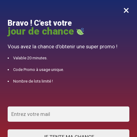
×
MENU
0
Bravo ! C'est votre
10% offert pour 50€ d’achats avec le code DJINN10
jour de chance
Accueil
/
Produits identifiés “Dunoon”
Vous avez la chance d'obtenir une super promo !
Dunoon
Valable 20 minutes.
Code Promo à usage unique.
AFFICHER LES FILTRES
Nombre de lots limité !
15 résultats affichés