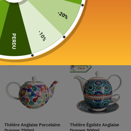
Théière Anglaise en
Théière Anglaise en
-20%
Porcelaine
Porcelaine
Dunoon Belle Epoque 1,2L
Fleur Dunoon 1,2L
129,00
€
-10%
129,00
€
PERDU
Ajouter au panier
Choix des options
Théière Anglaise Porcelaine
Théière Égoïste Anglaise
Dunoon 750ml
Dunoon 500ml