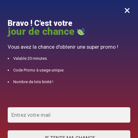
×
MENU
0
Bravo ! C'est votre
10% offert pour 50€ d’achats avec le code DJINN10
jour de chance
Accueil
/
Service à Thé Chinois
/
Théière en Porcelaine Gaiwan de voyage 120ml
Vous avez la chance d'obtenir une super promo !
Valable 20 minutes.
Code Promo à usage unique.
Nombre de lots limité !