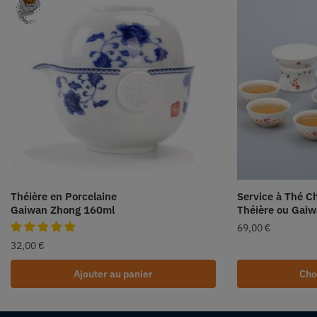
Théière en Porcelaine
Service à Thé Ch
Gaiwan Zhong 160ml
Théière ou Gai
69,00
€
32,00
€
Ajouter au panier
Cho