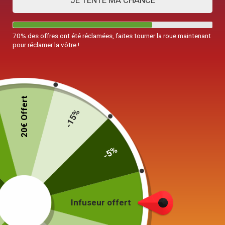
JE TENTE MA CHANCE
70% des offres ont été réclamées, faites tourner la roue maintenant
pour réclamer la vôtre !
20€ Offert
-15%
-5%
Infuseur offert