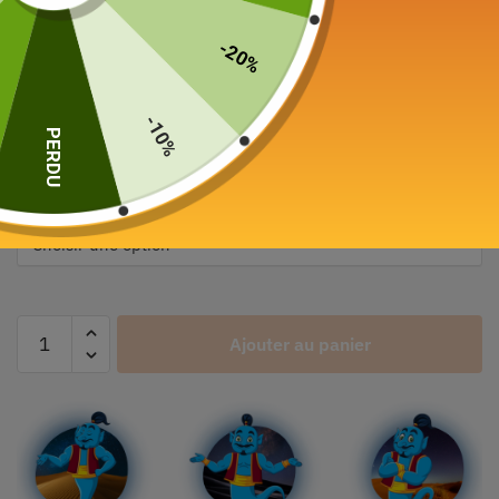
-20%
Théière en Porcelaine
Gaiwan de voyage 120ml
-10%
PERDU
55,00
€
Color
Ajouter au panier