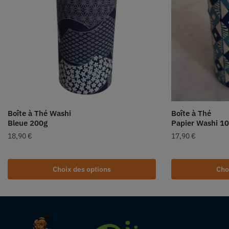
Boîte à Thé Washi
Boîte à Thé
Bleue 200g
Papier Washi 1
18,90
€
17,90
€
Choix des options
Cho