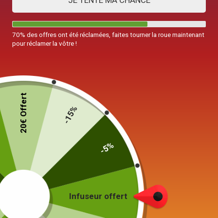
JE TENTE MA CHANCE
70% des offres ont été réclamées, faites tourner la roue maintenant
pour réclamer la vôtre !
20€ Offert
-15%
-5%
Infuseur offert