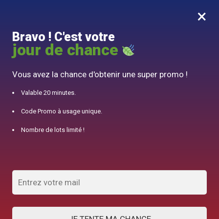
×
MENU
0
Bravo ! C'est votre
10% offert pour 50€ d’achats avec le code DJINN10
jour de chance
Accueil
/
Théière Japonaise
/
Service à Thé 6 Tasses Porcelaine 650ml
Vous avez la chance d'obtenir une super promo !
Valable 20 minutes.
Code Promo à usage unique.
Nombre de lots limité !