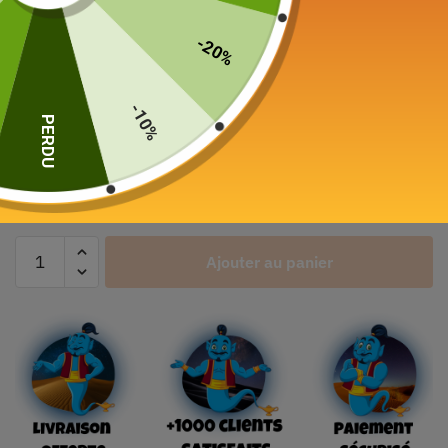
Service à Thé 6 Tasses
-20%
Porcelaine 650ml
115,00
€
-10%
PERDU
Color
Ajouter au panier