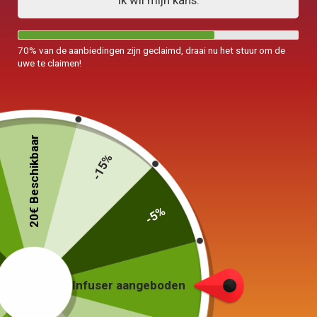
Ik wil mijn kans.
70% van de aanbiedingen zijn geclaimd, draai nu het stuur om de
uwe te claimen!
20€ Beschikbaar
-15%
-5%
Infuser aangeboden