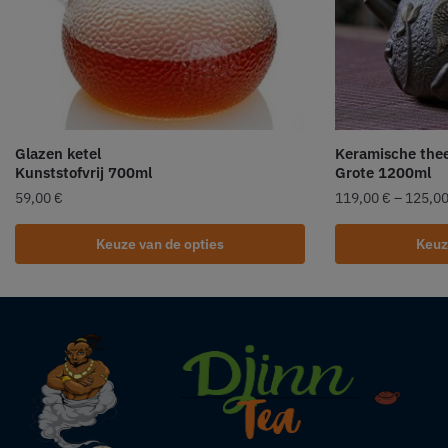
Glazen ketel
Keramische the
Kunststofvrij 700ml
Grote 1200ml
59,00
€
119,00
€
–
125,0
Keuze van de opties
Keuz