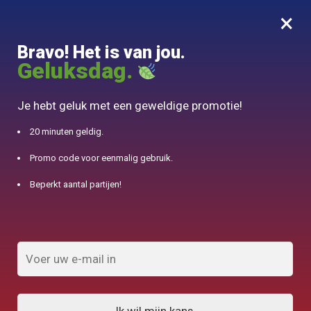
×
MENU
0
Bravo! Het is van jou.
10% aangeboden voor 50€ aankopen met DJINN-code10
Geluksdag.
Begin
/
Japanse theepot
/
Thee service 6 Porselein kopjes 650ml
Je hebt geluk met een geweldige promotie!
20 minuten geldig.
Promo code voor eenmalig gebruik.
Beperkt aantal partijen!