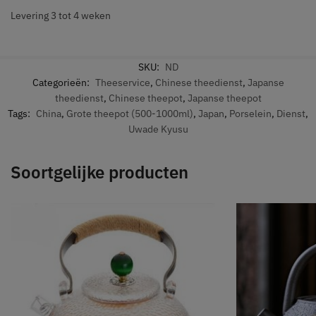
Levering 3 tot 4 weken
SKU:
ND
Categorieën:
Theeservice
,
Chinese theedienst
,
Japanse
theedienst
,
Chinese theepot
,
Japanse theepot
Tags:
China
,
Grote theepot (500-1000ml)
,
Japan
,
Porselein
,
Dienst
,
Uwade Kyusu
Soortgelijke producten