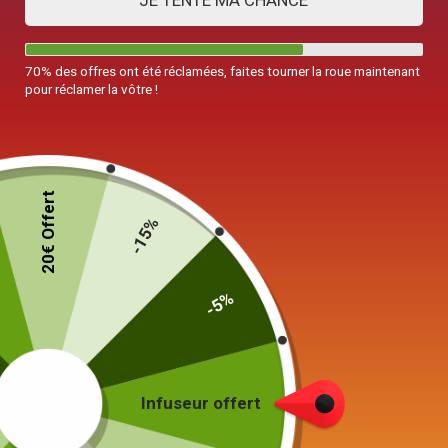
JE TENTE MA CHANCE
70% des offres ont été réclamées, faites tourner la roue maintenant
pour réclamer la vôtre !
20€ Offert
-15%
-5%
Infuseur offert