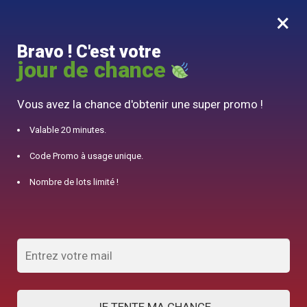
×
MENU
0
Bravo ! C'est votre
10% offert pour 50€ d’achats avec le code DJINN10
jour de chance
Accueil
/
Théière Anglaise
/
Service à Thé en Porcelaine Russe 1.3L
Vous avez la chance d'obtenir une super promo !
Valable 20 minutes.
Code Promo à usage unique.
Nombre de lots limité !