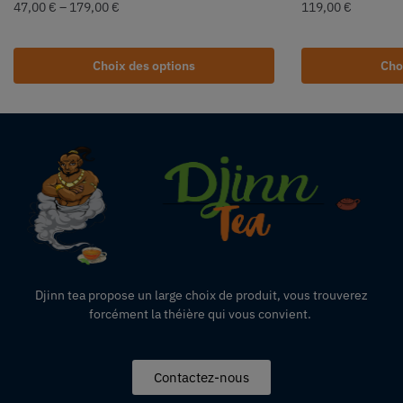
47,00
€
–
179,00
€
119,00
€
Choix des options
Cho
Djinn tea propose un large choix de produit,
vous
trouverez
forcément la théière qui vous convient.
Contactez-nous