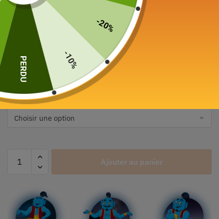
-20%
Service à Thé en Porcelaine
-10%
Russe 1.3L
PERDU
39,00
€
–
145,00
€
Color
Ajouter au panier