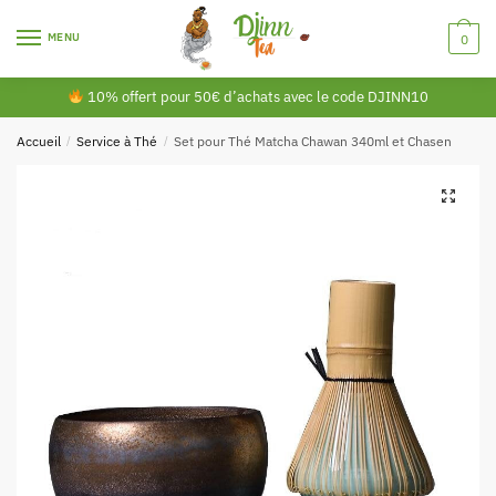
MENU
0
10% offert pour 50€ d’achats avec le code DJINN10
Accueil
/
Service à Thé
/
Set pour Thé Matcha Chawan 340ml et Chasen