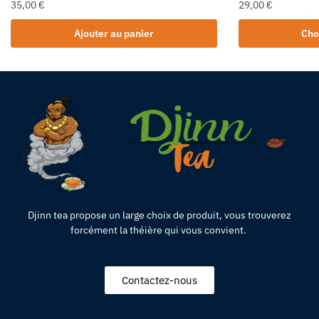
35,00
€
29,00
€
Ajouter au panier
Cho
Djinn tea propose un large choix de produit,
vous
trouverez
forcément la théière qui vous convient.
Contactez-nous