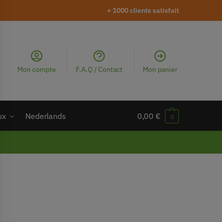
+ 1000 clients satisfait
Mon compte
F.A.Q / Contact
Mon panier
ux
Nederlands
0,00
€
0