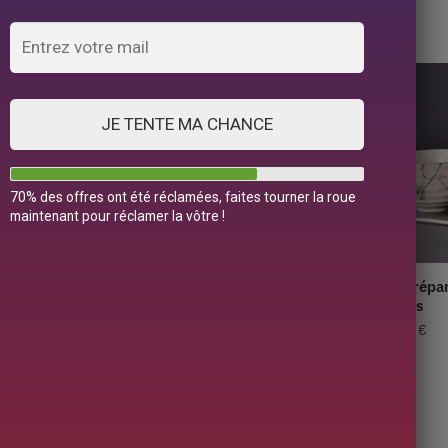
5 résultats affichés
JE TENTE MA CHANCE
70% des offres ont été réclamées, faites tourner la roue
maintenant pour réclamer la vôtre !
 Set à matcha
Chawan Japonais
Kit Prépa
Bol à Matcha
pièces
32,90
€
79,00
€