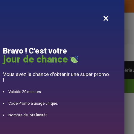
Livraison offerte sans montant d’achat
×
e
Bravo ! C'est votre
jour de chance
ière du monde
Service à Thé
Accessoire
Matéria
Vous avez la chance d'obtenir une super promo
!
10% offert pour 50€ d’achats avec le code DJINN10
Valable 20 minutes.
Code Promo à usage unique.
cha
Nombre de lots limité !