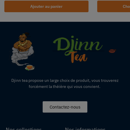
Ajouter au panier
Cho
Djinn tea propose un large choix de produit,
vous
trouverez
forcément la théière qui vous convient.
Contactez-nous
Nos collections
Nos informations