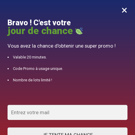
×
MENU
0
Bravo ! C'est votre
10% offert pour 50€ d’achats avec le code DJINN10
jour de chance
Accueil
/
Théière en Céramique
/
Théière Anglaise Prestigieuse en Céramique 900ML
Vous avez la chance d'obtenir une super promo !
Valable 20 minutes.
Code Promo à usage unique.
Nombre de lots limité !