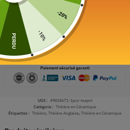
-20%
-10%
PERDU
Paiement sécurisé garanti
UGS :
49818671-1pcs-teapot
Catégorie :
Théière en Céramique
Étiquettes :
Théière
,
Théière Anglaise
,
Théière en Céramique