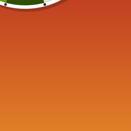
Japans Keramische Theepot Brindilles
Ceramic
700ML
theepot
59,90
€
69,90
€