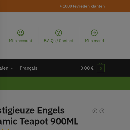
+ 1000 tevreden klanten
Mijn account
F.A.Qs / Contact
Mijn mand
alen
Français
0,00
€
0
tigieuze Engels
amic Teapot 900ML