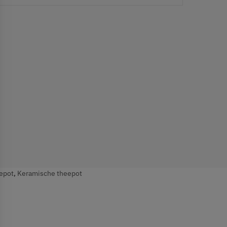
epot
,
Keramische theepot