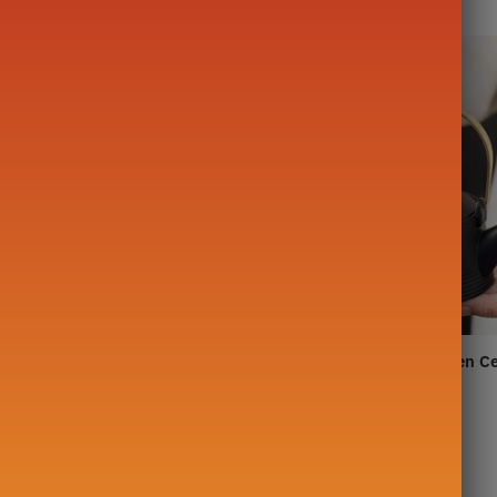
 Design 200ML Japanse
Zwarte Japanse theepot en C
Design 290ml
79,90
€