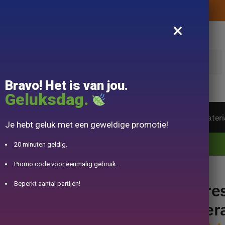
Levering aangeboden zonder aankoopbedrag
×
k
Bravo! Het is van jou.
Geluksdag.
ot van de wereld
Theeservice
Accessoire
Materi
Je hebt geluk met een geweldige promotie!
10% aangeboden voor 50€ aankopen met DJINN-code10
20 minuten geldig.
Promo code voor eenmalig gebruik.
amic Teapot 900ML
Pres
Beperkt aantal partijen!
Cer