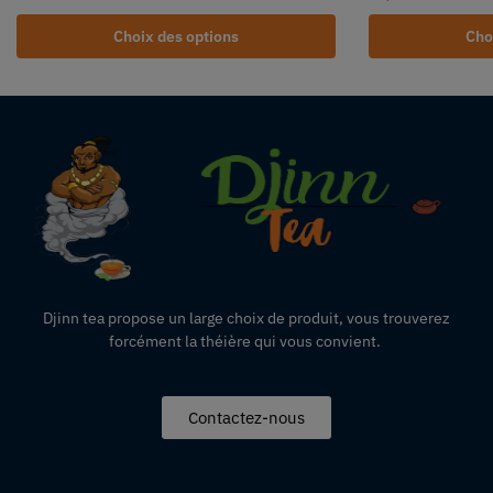
Choix des options
Cho
Djinn tea propose un large choix de produit,
vous
trouverez
forcément la théière qui vous convient.
Contactez-nous