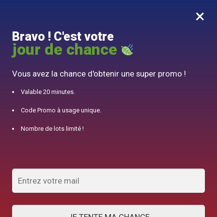
×
MENU
0
Bravo ! C'est votre
10% offert pour 50€ d’achats avec le code DJINN10
jour de chance
Accueil
/
Théière Anglaise
/
Théière égoïste en Porcelaine 400ml
Vous avez la chance d'obtenir une super promo !
Valable 20 minutes.
Code Promo à usage unique.
Nombre de lots limité !