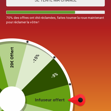
JE TENTE MA CHANCE
70% des offres ont été réclamées, faites tourner la roue maintenant
pour réclamer la vôtre !
20€ Offert
-15%
-5%
Théière égoïste en Porcelaine 400ml
89,00
€
Infuseur offert
19 en stock