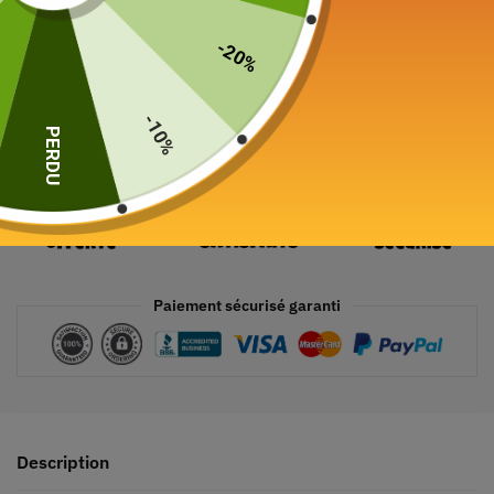
Ajouter au panier
-20%
-10%
PERDU
Paiement sécurisé garanti
Description