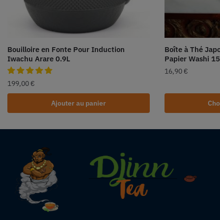
Bouilloire en Fonte Pour Induction
Boîte à Thé Jap
Iwachu Arare 0.9L
Papier Washi 1
16,90
€
199,00
€
Ajouter au panier
Cho