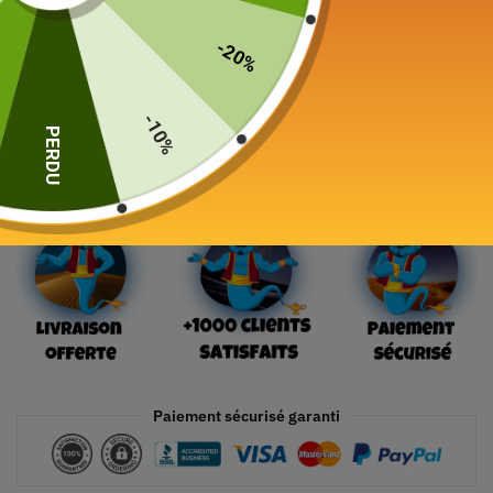
289,00
€
-20%
24 en stock
-10%
PERDU
Ajouter au panier
Paiement sécurisé garanti