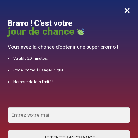
×
MENU
0
Bravo ! C'est votre
10% offert pour 50€ d’achats avec le code DJINN10
jour de chance
Accueil
/
Théière Japonaise
/
Théière en Fonte Grise Wazuqu Itome 1,5 L
Vous avez la chance d'obtenir une super promo !
Valable 20 minutes.
Code Promo à usage unique.
Nombre de lots limité !