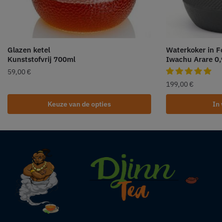
Glazen ketel
Waterkoker in F
Kunststofvrij 700ml
Iwachu Arare 0,
59,00
€
199,00
€
Keuze van de opties
In