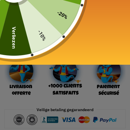
289,00
€
-20%
24 in voorraad
Verliezen
-10%
In winkelwagen
Veilige betaling gegarandeerd