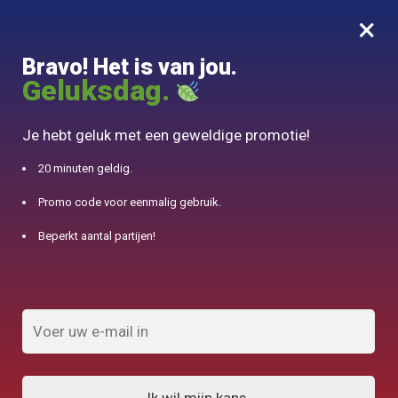
×
MENU
0
Bravo! Het is van jou.
10% aangeboden voor 50€ aankopen met DJINN-code10
Geluksdag.
Begin
/
Japanse theepot
/
Theepot in Fonte Grise Wazuqu Itome 1,5 L
Je hebt geluk met een geweldige promotie!
20 minuten geldig.
Promo code voor eenmalig gebruik.
Beperkt aantal partijen!