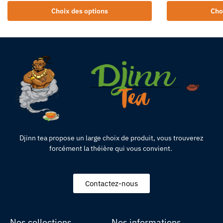
Choix des options
Cho
Djinn tea propose un large choix de produit,
vous
trouverez
forcément la théière qui vous convient.
Contactez-nous
Nos collections
Nos informations