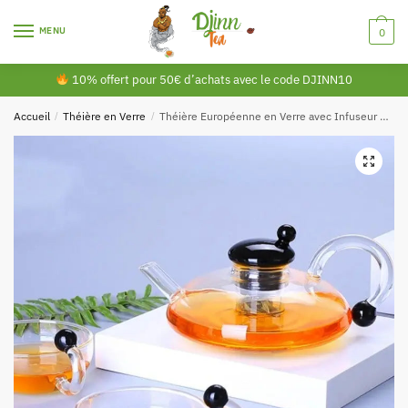
MENU
0
10% offert pour 50€ d’achats avec le code DJINN10
Accueil
/
Théière en Verre
/
Théière Européenne en Verre avec Infuseur 800ML