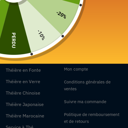
Djinn tea propose un large choix de produit,
vous
trouverez
-20%
forcément la théière qui vous convient.
-10%
Contactez-nous
PERDU
Nos collections
Nos informations
Mon compte
Théière en Fonte
Théière en Verre
Conditions générales de
ventes
Théière Chinoise
Suivre ma commande
Théière Japonaise
Politique de remboursement
Théière Marocaine
et de retours
Service à Thé