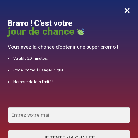
×
MENU
0
Bravo ! C'est votre
10% offert pour 50€ d’achats avec le code DJINN10
jour de chance
Accueil
/
Produits identifiés “Théière Européenne”
Vous avez la chance d'obtenir une super promo !
Théière Européenne
Valable 20 minutes.
Code Promo à usage unique.
AFFICHER LES FILTRES
Nombre de lots limité !
Voici le seul résultat