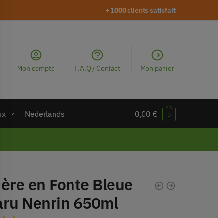
+ 1000 clients satisfait
Mon compte
F.A.Q / Contact
Mon panier
ux
Nederlands
0,00
€
0
ière en Fonte Bleue
aru Nenrin 650ml