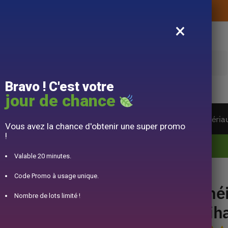
Livraison offerte sans montant d’achat
×
e
Bravo ! C'est votre
jour de chance
ière du monde
Service à Thé
Accessoire
Matéria
Vous avez la chance d'obtenir une super promo
!
10% offert pour 50€ d’achats avec le code DJINN10
Valable 20 minutes.
Oiharu Nenrin 650ml
Code Promo à usage unique.
Thé
Nombre de lots limité !
Oih