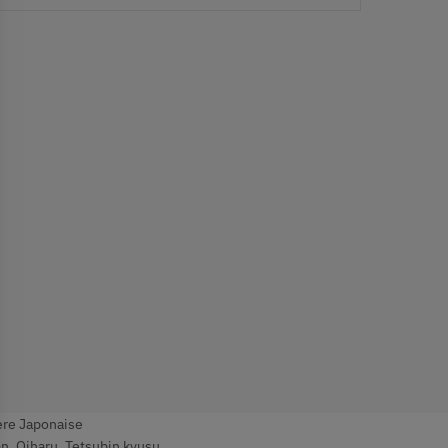
ère Japonaise
an
,
Oiharu
,
Tetsubin kyusu