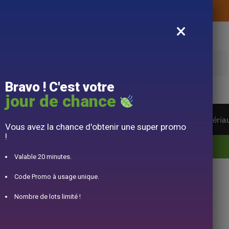
Livraison offerte sans montant d’achat
×
e
Bravo ! C'est votre
jour de chance
ière du monde
Service à Thé
Accessoire
Matéria
Vous avez la chance d'obtenir une super promo
!
10% offert pour 50€ d’achats avec le code DJINN10
Valable 20 minutes.
Code Promo à usage unique.
aru
Nombre de lots limité !