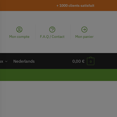
+ 1000 clients satisfait
Mon compte
F.A.Q / Contact
Mon panier
ux
Nederlands
0,00
€
0