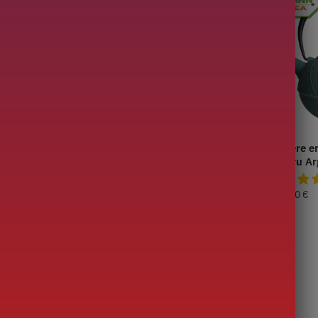
Fonte Noire
Théière en Fonte Plate
Théière e
tsume 800ml
Rouge
Oiharu Ar
Oiharu Nenrin 650ml
145,00
€
139,00
€