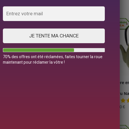
9 résultats affichés
JE TENTE MA CHANCE
70% des offres ont été réclamées, faites tourner la roue
maintenant pour réclamer la vôtre !
 Fonte Ancienne
Théière en Fonte Bleue
Théière e
ml
Oiharu Nenrin 650ml
Verte
Oiharu N
139,00
€
135,00
€