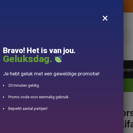
Levering aangeboden zonder aankoopbedrag
×
k
Bravo! Het is van jou.
Geluksdag.
ot van de wereld
Theeservice
Accessoire
Materi
Je hebt geluk met een geweldige promotie!
10% aangeboden voor 50€ aankopen met DJINN-code10
20 minuten geldig.
Promo code voor eenmalig gebruik.
e Éléphant 800ml
Por
Beperkt aantal partijen!
Oli