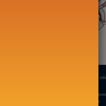
che ketel Design
Turkse theepot
k 1,2L
Inox 700ml 1200ml
119,00
€
Onze collecties
Onze inf
Mijn account
Theepot in Fonte
Algemene verkoopvo
Glazen theepot
Volg mijn bevel op.
Chinese theepot