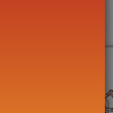
ie:
Oosterse theepot
Tags:
animal
,
olifant
,
Grote theepot (500-1000