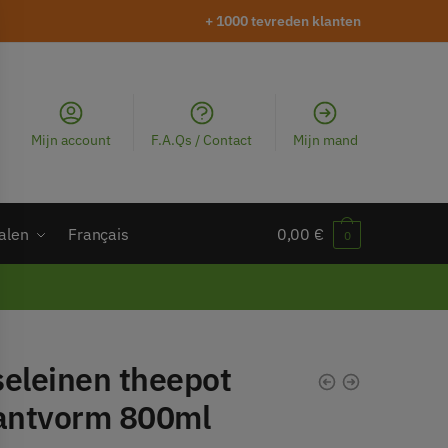
+ 1000 tevreden klanten
Mijn account
F.A.Qs / Contact
Mijn mand
alen
Français
0,00
€
0
seleinen theepot
fantvorm 800ml