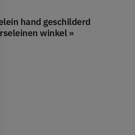
elein hand geschilderd
orseleinen winkel »