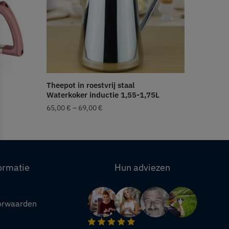
Theepot in roestvrij staal
Waterkoker inductie 1,55-1,75L
65,00
€
–
69,00
€
ormatie
Hun adviezen
orwaarden