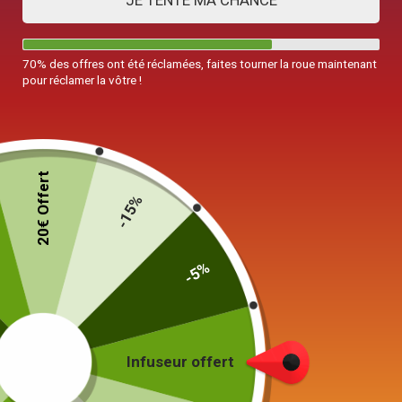
JE TENTE MA CHANCE
70% des offres ont été réclamées, faites tourner la roue maintenant
pour réclamer la vôtre !
20€ Offert
-15%
-5%
Théière Japonaise Artisanale
Hokuryū 540ml
199,00
€
Infuseur offert