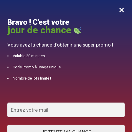
×
MENU
0
Bravo ! C'est votre
10% offert pour 50€ d’achats avec le code DJINN10
jour de chance
Accueil
/
Théière Japonaise
/
Théière Japonaise Artisanale Hokuryū 540ml
Vous avez la chance d'obtenir une super promo !
Valable 20 minutes.
Code Promo à usage unique.
Nombre de lots limité !