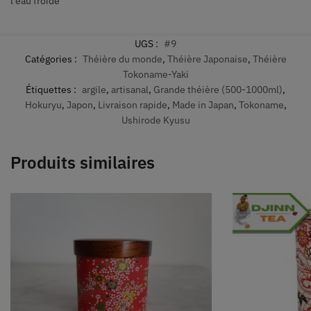
l’eau froide
UGS :
#9
Catégories :
Théière du monde
,
Théière Japonaise
,
Théière
Tokoname-Yaki
Étiquettes :
argile
,
artisanal
,
Grande théière (500-1000ml)
,
Hokuryu
,
Japon
,
Livraison rapide
,
Made in Japan
,
Tokoname
,
Ushirode Kyusu
Produits similaires