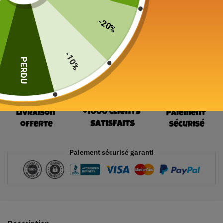
19 en stock
-20%
Ajouter au panier
-10%
PERDU
Paiement sécurisé garanti
Description