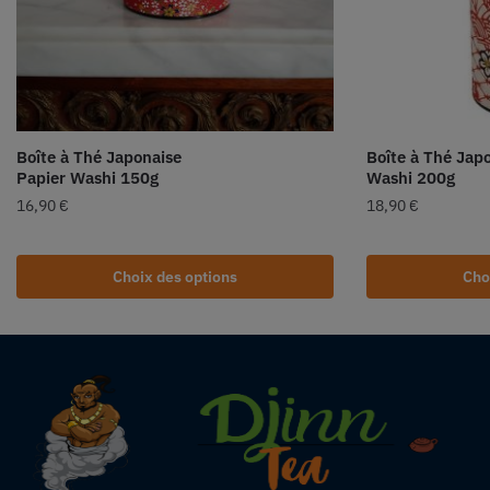
Boîte à Thé Japonaise
Boîte à Thé Jap
Papier Washi 150g
Washi 200g
16,90
€
18,90
€
Choix des options
Cho