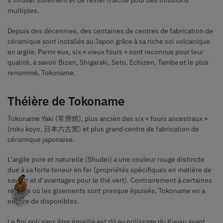
multiples.
Depuis des décennies, des centaines de centres de fabrication de
céramique sont installés au Japon grâce à sa riche sol volcanique
en argile. Parmi eux, six « vieux fours » sont reconnus pour leur
qualité, à savoir Bizen, Shigaraki, Seto, Echizen, Tamba et le plus
renommé, Tokoname.
Théière de Tokoname
Tokoname Yaki (常滑焼), plus ancien des six « fours ancestraux »
(roku koyo, 日本六古窯) et plus grand centre de fabrication de
céramique japonaise.
L’argile pure et naturelle (Shudei) a une couleur rouge distincte
due à sa forte teneur en fer (propriétés spécifiques en matière de
saveur et d’avantages pour le thé vert). Contrairement à certaines
régions où les gisements sont presque épuisés, Tokoname en a
encore de disponibles.
Le fini poli sans être émaillé est dû au polissage du Kyusu avant