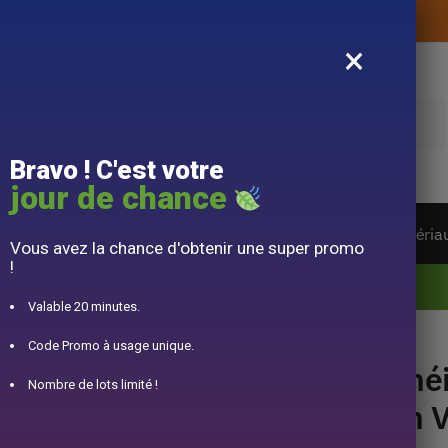
Livraison offerte sans montant d’achat
×
e
Bravo ! C'est votre
jour de chance
ière du monde
Service à Thé
Accessoire
Matéria
Vous avez la chance d'obtenir une super promo
!
10% offert pour 50€ d’achats avec le code DJINN10
Valable 20 minutes.
re 1L
Code Promo à usage unique.
Théi
Nombre de lots limité !
en V