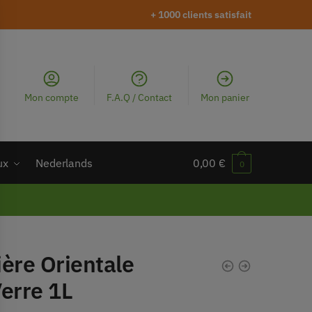
+ 1000 clients satisfait
Mon compte
F.A.Q / Contact
Mon panier
ux
Nederlands
0,00
€
0
ère Orientale
erre 1L