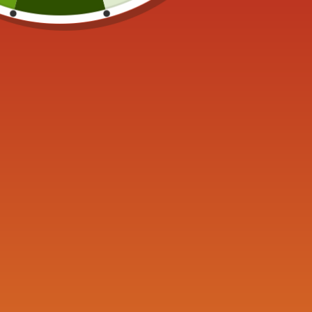
Dimensions : 23 x 22cm
Couleur : Doré ou Argenté
Incompatible lave vaisselle
Sans filtre
Livraison 3 à 5 semaines
UGS :
ND
Catégories :
Produits similaires