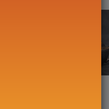
héière Marocaine
Théière en Grès
Lampe Aladin 150ml
89,00
€