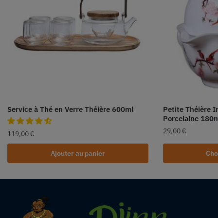
Service à Thé en Verre Théière 600ml
Petite Théière I
Porcelaine 180
29,00
€
119,00
€
Ajouter au panier
Cho