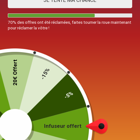
JE TENTE MA CHANCE
70% des offres ont été réclamées, faites tourner la roue maintenant
pour réclamer la vôtre !
20€ Offert
-15%
-5%
Infuseur offert