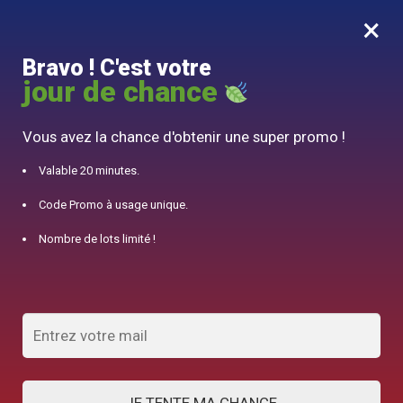
×
MENU
0
Bravo ! C'est votre
10% offert pour 50€ d’achats avec le code DJINN10
jour de chance
Accueil
/
Service à Thé
/
Set à Matcha 4 pièces
Vous avez la chance d'obtenir une super promo !
Valable 20 minutes.
Code Promo à usage unique.
Nombre de lots limité !