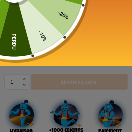
-20%
Set à Matcha 4 pièces
65,00
€
-10%
PERDU
Color
Ajouter au panier