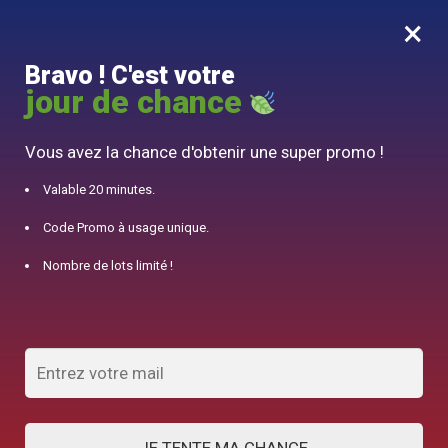
×
MENU
0
Bravo ! C'est votre
10% offert pour 50€ d’achats avec le code DJINN10
jour de chance
Accueil
/
Produits identifiés “gaucher”
Vous avez la chance d'obtenir une super promo !
gaucher
Valable 20 minutes.
Code Promo à usage unique.
AFFICHER LES FILTRES
Nombre de lots limité !
4 résultats affichés