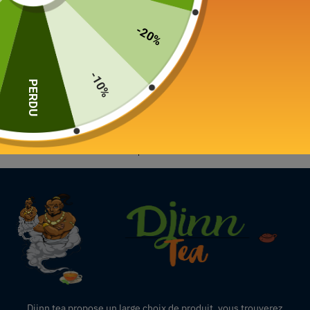
Théière Japonaise pour
Théière Japonaise
-20%
Gaucher
Tokoname
Tokoname 350ml
Lefty Kyusu 360ml
79,00
€
–
85,00
€
-10%
75,00
€
PERDU
Choix des options
Ajouter au panier
4 résultats affichés
Djinn tea propose un large choix de produit,
vous
trouverez