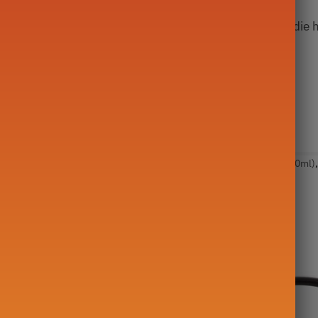
een materiaal
gevoelig voor temperatuurveranderingen
die 
at u kokend water giet
 koud water
terkoker
,
Japanse theepot
Tags:
ketel
,
Grote theepot (500-1000ml)