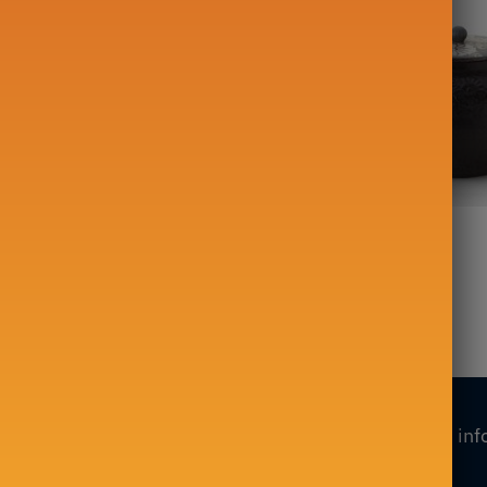
 theedoos
Japanse theepot
00g
Tetsubin Oitomi 800ml
339,00
€
Onze collecties
Onze inf
Mijn account
Theepot in Fonte