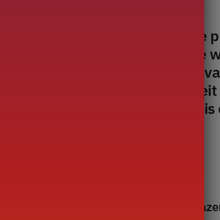
Omschrijving
ar minuten met behulp van deze 
rd patroon. Gebruik het bij lage 
n theefornuis. Het metalen handv
comfortabele grip en de capacite
rdere bekers te serveren. Het is 
te gebruiken als theepot!
 of Dobin (Ans boven theepot)
k op lage warmte op elektrische en glaze