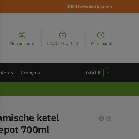
+ 1000 tevreden klanten
Mijn account
F.A.Qs / Contact
Mijn mand
alen
Français
0,00
€
0
amische ketel
epot 700ml