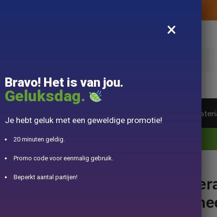
Levering aangeboden zonder aankoopbedrag
×
k
Bravo! Het is van jou.
Geluksdag.
ot van de wereld
Theeservice
Accessoire
Materi
Je hebt geluk met een geweldige promotie!
10% aangeboden voor 50€ aankopen met DJINN-code10
20 minuten geldig.
Promo code voor eenmalig gebruik.
e 700ml
Ker
Beperkt aantal partijen!
The