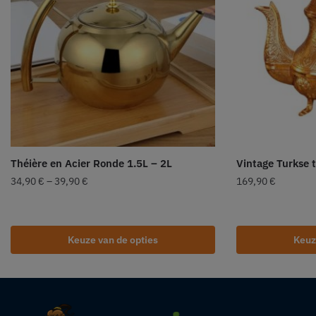
Théière en Acier Ronde 1.5L – 2L
Vintage Turkse t
34,90
€
–
39,90
€
169,90
€
Keuze van de opties
Keuz