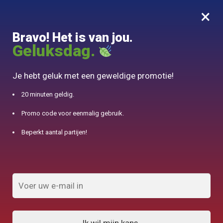
×
MENU
0
Bravo! Het is van jou.
10% aangeboden voor 50€ aankopen met DJINN-code10
Geluksdag.
Begin
/
Turkse theepot
/
Turkse zinken theepot en Swarovski kristallen en 1L parels
Je hebt geluk met een geweldige promotie!
20 minuten geldig.
Promo code voor eenmalig gebruik.
Beperkt aantal partijen!