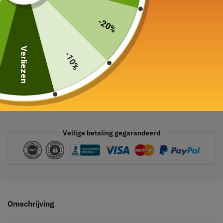
In winkelwagen
-20%
Verliezen
-10%
Veilige betaling gegarandeerd
Omschrijving