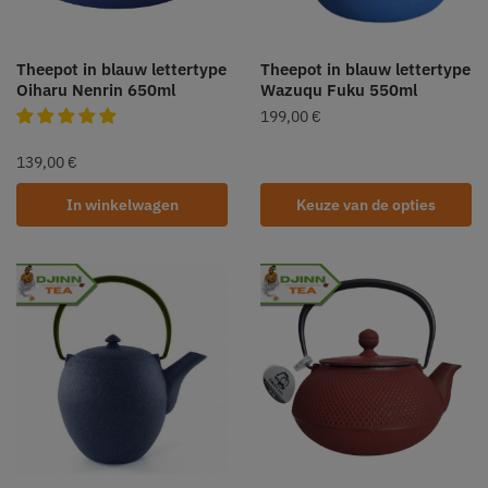
Theepot in blauw lettertype
Theepot in blauw lettertype
Oiharu Nenrin 650ml
Wazuqu Fuku 550ml
199,00
€
139,00
€
In winkelwagen
Keuze van de opties