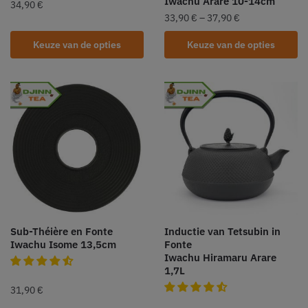
Iwachu Arare 10-14cm
34,90
€
33,90
€
–
37,90
€
Keuze van de opties
Keuze van de opties
Sub-Théière en Fonte
Inductie van Tetsubin in
Iwachu Isome 13,5cm
Fonte
Iwachu Hiramaru Arare
1,7L
31,90
€