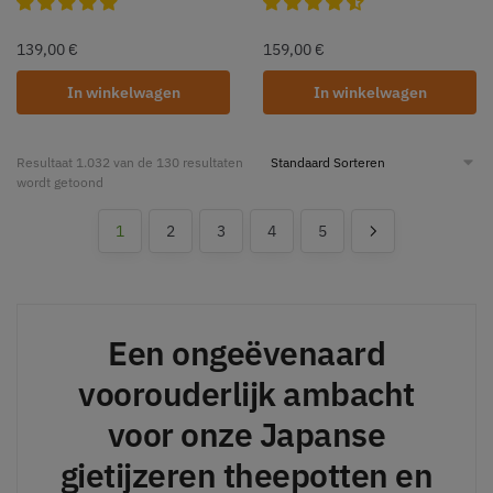
139,00
€
159,00
€
In winkelwagen
In winkelwagen
Resultaat 1.032 van de 130 resultaten
wordt getoond
1
2
3
4
5
Een ongeëvenaard
voorouderlijk ambacht
voor onze Japanse
gietijzeren theepotten en