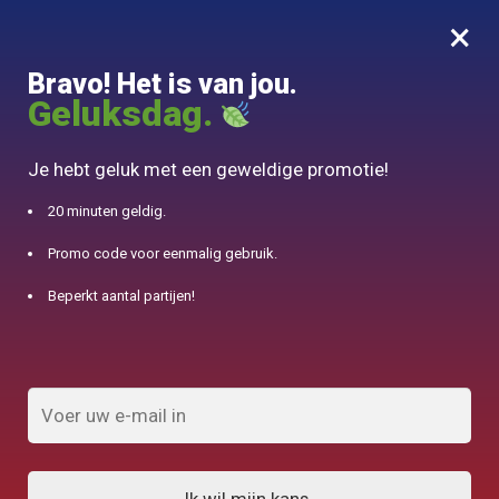
×
MENU
0
Bravo! Het is van jou.
10% aangeboden voor 50€ aankopen met DJINN-code10
Geluksdag.
Begin
/
Theepot in het Japans Fonte
Je hebt geluk met een geweldige promotie!
Theepot in het Japans Fonte
20 minuten geldig.
Promo code voor eenmalig gebruik.
FILTERS TONEN
Beperkt aantal partijen!
Resultaat 1.032 van de 130 resultaten
wordt getoond
1
2
3
4
5