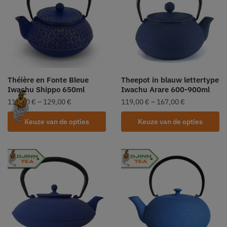
Théière en Fonte Bleue
Theepot in blauw lettertype
Iwachu Shippo 650ml
Iwachu Arare 600-900ml
119,00
€
–
129,00
€
119,00
€
–
167,00
€
Keuze van de opties
Keuze van de opties