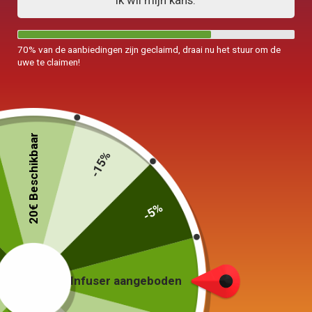
Ik wil mijn kans.
70% van de aanbiedingen zijn geclaimd, draai nu het stuur om de
uwe te claimen!
Waterkoker in Fonte
Waterkoker in inductie
20€ Beschikbaar
Tetsubin Iwachu 1,3L
Tetsubin Iwachu Baum 1.1L
-15%
299,00
€
349,00
€
-5%
In winkelwagen
In winkelwagen
Infuser aangeboden