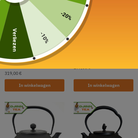
-20%
Verliezen
-10%
Waterkoker in Fonte
Waterkoker in het Japans
Iwachu
Iwachu Kikko 1,1L
Paarden 1.5L
299,00
€
319,00
€
In winkelwagen
In winkelwagen