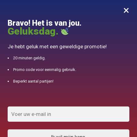
×
MENU
0
Bravo! Het is van jou.
10% aangeboden voor 50€ aankopen met DJINN-code10
Geluksdag.
Begin
/
Chinese theepot
/
Théière en Céramique avec Anse métal 1L
Je hebt geluk met een geweldige promotie!
20 minuten geldig.
Promo code voor eenmalig gebruik.
Beperkt aantal partijen!