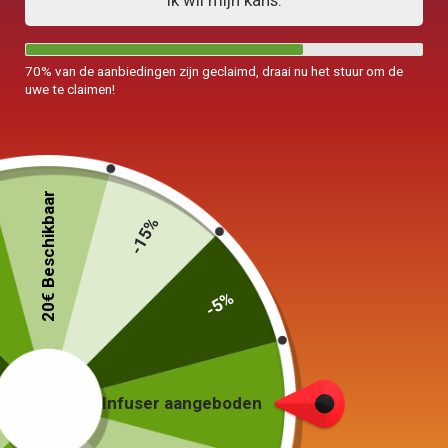
Ik wil mijn kans.
70% van de aanbiedingen zijn geclaimd, draai nu het stuur om de
uwe te claimen!
20€ Beschikbaar
-15%
-5%
Infuser aangeboden