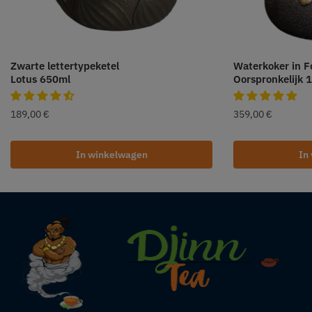
Zwarte lettertypeketel
Waterkoker in F
Lotus 650ml
Oorspronkelijk 
189,00
€
359,00
€
In winkelwagen
In