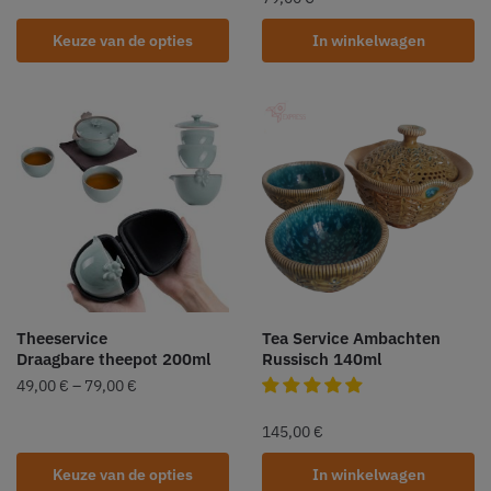
Keuze van de opties
In winkelwagen
Theeservice
Tea Service Ambachten
Draagbare theepot 200ml
Russisch 140ml
49,00
€
–
79,00
€
145,00
€
Keuze van de opties
In winkelwagen