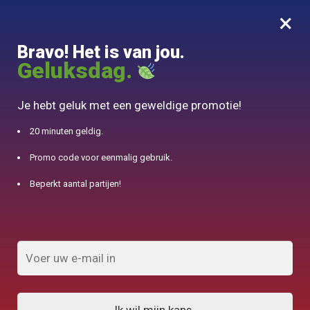
×
MENU
0
Bravo! Het is van jou.
10% aangeboden voor 50€ aankopen met DJINN-code10
Geluksdag.
Begin
/
Hohin Kyusu en Shiboridashi
Je hebt geluk met een geweldige promotie!
Hohin Kyusu en Shiboridashi
20 minuten geldig.
Promo code voor eenmalig gebruik.
FILTERS TONEN
Beperkt aantal partijen!
Resultaat 1.032 van 67 resultaten
wordt getoond
1
2
3