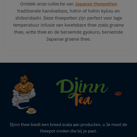
Ontdek onze collectie van
Japanse theepotten
traditionele handvatloos, hohin of hohin kyūsu en
shiboridashi. Deze theepotten zijn perfect voor lage
temperatuur infusie van kwetsbare thee zoals groene
thee, witte thee en de beroemde gyokuro, beroemde
Japanse groene thee.
Djinn thee biedt een breed scala aan producten,
u
Je moet de
theepot vinden die bij je past.