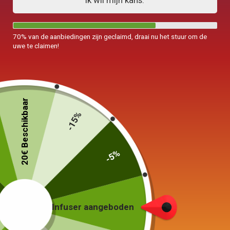
Ik wil mijn kans.
70% van de aanbiedingen zijn geclaimd, draai nu het stuur om de
uwe te claimen!
Thee Service Box
Chinese theeset
20€ Beschikbaar
Japans 160ml
Nomad 160ml
-15%
45,00
€
–
55,00
€
279,00
€
-5%
In winkelwagen
Keuze van de opties
Infuser aangeboden