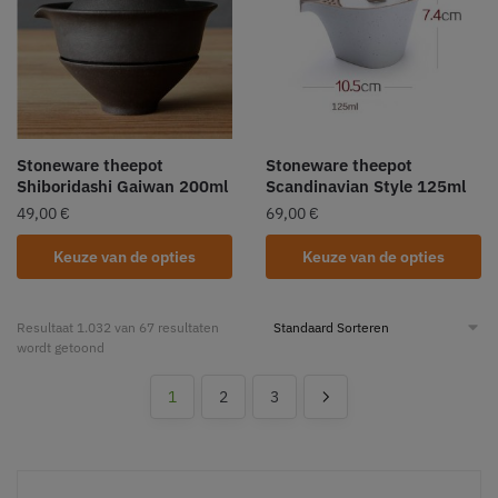
Stoneware theepot
Stoneware theepot
Shiboridashi Gaiwan 200ml
Scandinavian Style 125ml
49,00
€
69,00
€
Keuze van de opties
Keuze van de opties
Resultaat 1.032 van 67 resultaten
wordt getoond
1
2
3