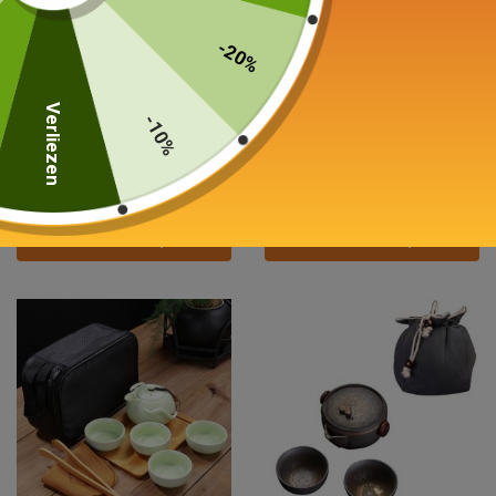
-20%
Verliezen
-10%
Klein reizen Theedienst
Kleine individuele theepot
Glas en porselein 130 ml
Porselein 180ml
75,00
€
29,00
€
Keuze van de opties
Keuze van de opties