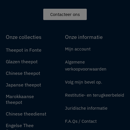
Contacteer ons
Onze collecties
Onze informatie
Mijn account
Theepot in Fonte
Glazen theepot
Algemene
verkoopvoorwaarden
Chinese theepot
Volg mijn bevel op.
Japanse theepot
Restitutie- en terugkeerbeleid
Marokkaanse
theepot
Juridische informatie
Chinese theedienst
F.A.Qs / Contact
Engelse Thee