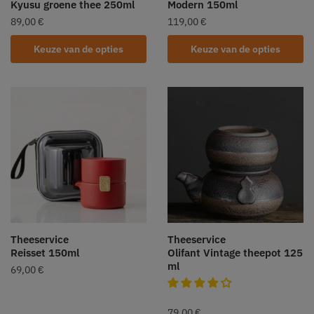
Kyusu groene thee 250ml
Modern 150ml
89,00
€
119,00
€
Keuze van de opties
Keuze van de opties
Theeservice
Theeservice
Reisset 150ml
Olifant Vintage theepot 125
ml
69,00
€
79,00
€