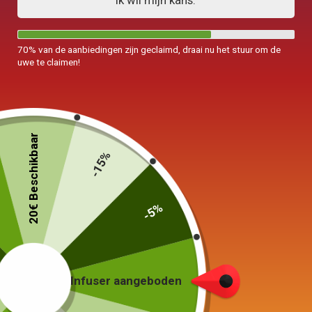
Ik wil mijn kans.
70% van de aanbiedingen zijn geclaimd, draai nu het stuur om de
uwe te claimen!
20€ Beschikbaar
-15%
-5%
Keramische theepot
Infuser aangeboden
6 kopjes 800ml
59,00
€