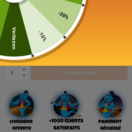
Kleur
-20%
Verliezen
-10%
Schepen van
In winkelwagen