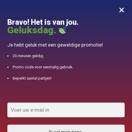
×
MENU
0
Bravo! Het is van jou.
10% aangeboden voor 50€ aankopen met DJINN-code10
Geluksdag.
Begin
/
Japanse theepot
/
Théière en Céramique 6 Tasses 800ml
Je hebt geluk met een geweldige promotie!
20 minuten geldig.
Promo code voor eenmalig gebruik.
Beperkt aantal partijen!