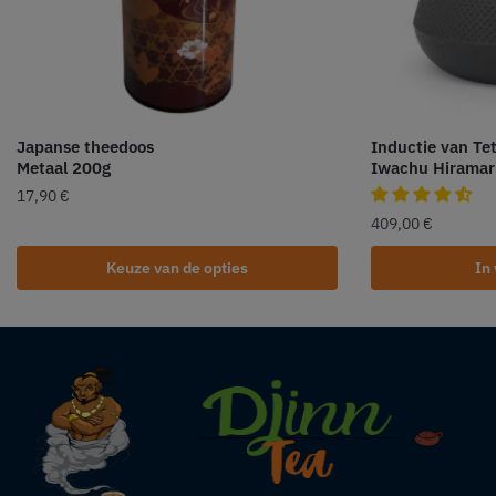
Japanse theedoos
Inductie van Te
Metaal 200g
Iwachu Hiramar
17,90
€
409,00
€
Keuze van de opties
In