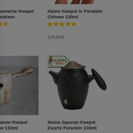
ramische theepot
Kleine theepot in Porselein
ndsteen
Chinees 120ml
129,00
€
panse theepot
Kleine Japanse theepot
he 110ml
Zwarte Porselein 230ml