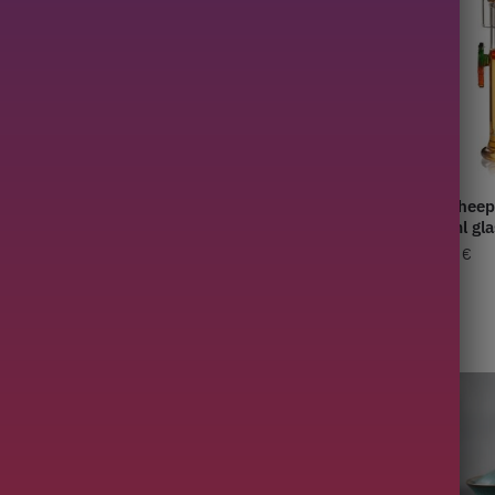
 Service
Mini Blue Tea Service 160 ml
Minitheep
150ml gla
5,00
€
23,00
€
45,00
€