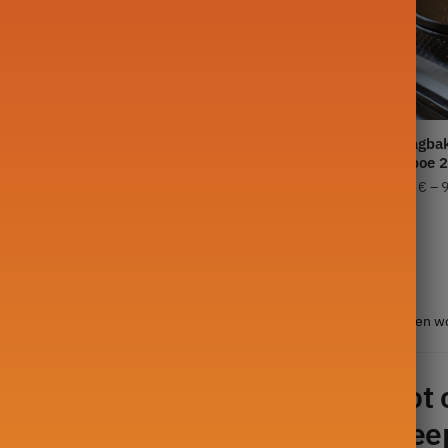
Gong Fu Cha
Vintage theepot
Opslagba
Kat
Bamboe 
39,90
€
–
59,90
€
89,00
€
–
Resultaat 1.032 van de 337 resultaten w
p zoek naar de perfecte theepot
Gong-Fu Cha thee? Met onze thee