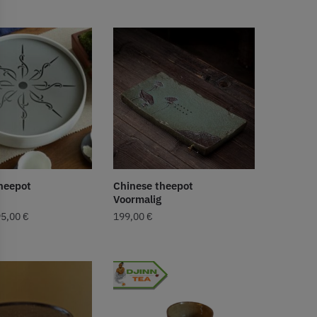
heepot
Chinese theepot
Voormalig
95,00
€
199,00
€