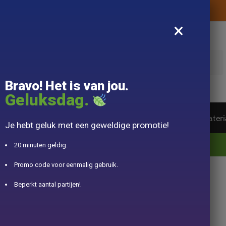
Levering aangeboden zonder aankoopbedrag
×
k
Bravo! Het is van jou.
Geluksdag.
ot van de wereld
Theeservice
Accessoire
Materi
Je hebt geluk met een geweldige promotie!
10% aangeboden voor 50€ aankopen met DJINN-code10
20 minuten geldig.
Promo code voor eenmalig gebruik.
Beperkt aantal partijen!
epot Gong Fu Cha