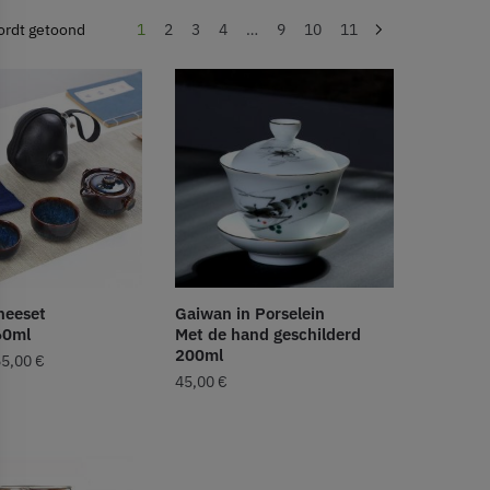
ordt getoond
1
2
3
4
…
9
10
11
heeset
Gaiwan in Porselein
60ml
Met de hand geschilderd
200ml
55,00
€
45,00
€