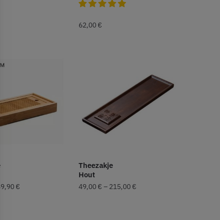
62,00
€
e
Theezakje
Hout
49,90
€
49,00
€
–
215,00
€