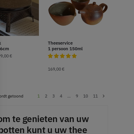
k
Theeservice
26cm
1 persoon 150ml
99,00
€
169,00
€
ordt getoond
1
2
3
4
…
9
10
11
 om te genieten van uw
potten kunt u uw thee