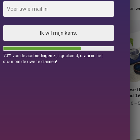
Resultaat 1.032 van de 337 resultaten w
Ik wil mijn kans.
70% van de aanbiedingen zijn geclaimd, draai nu het
stuur om de uwe te claimen!
m met deksel
Chinese Thee Service Box
Chinese t
0-150ml
160ml
Nomad 1
79,00
€
45,00
€
–