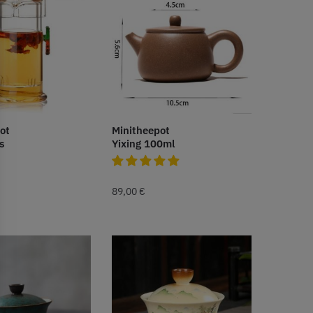
ot
Minitheepot
s
Yixing 100ml
89,00
€