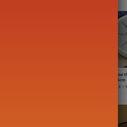
Theezakje
Chinese t
M BODHI
Made In France LONG JING
20-25cm
,00
€
40,00
€
–
69,00
€
69,00
€
–