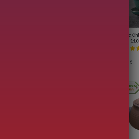
 Service in
Kleine Thee Service in
Kleine Ch
Porselein
Oude 110
rsonen 150ml
Reizen 180ml
,00
€
99,00
€
–
109,00
€
65,00
€