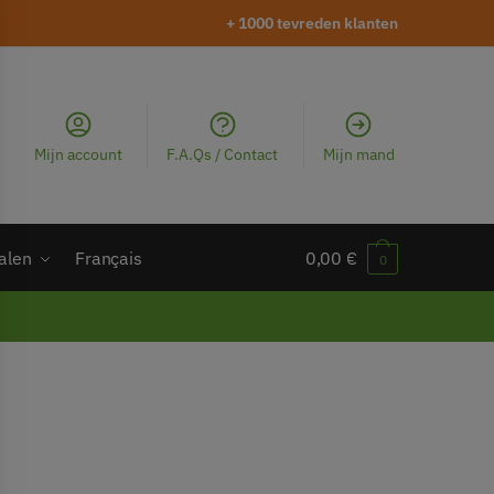
+ 1000 tevreden klanten
Mijn account
F.A.Qs / Contact
Mijn mand
alen
Français
0,00
€
0