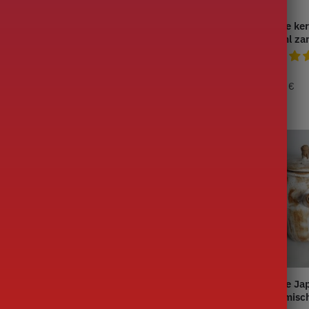
pot in Argile
Kleine keramische theepot
Kleine ke
ml
260 ml
125ml za
55,00
€
69,00
€
pot in Porselein
Kleine theepot in Cuite
Kleine Ja
Earth
Keramisc