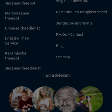
Volg mijn bevel op.
Japanse theepot
Restitutie- en terugkeerbeleid
Marokkaanse
theepot
Juridische informatie
Chinese theedienst
F.A.Qs / Contact
Engelse Thee
Service
Blog
Keramische
Sitemap
theepot
Japanse theedienst
Hun adviezen