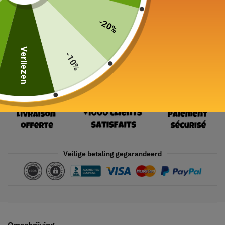
19 in voorraad
-20%
In winkelwagen
Verliezen
-10%
Veilige betaling gegarandeerd
Omschrijving