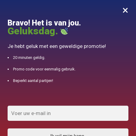
×
MENU
0
Bravo! Het is van jou.
10% aangeboden voor 50€ aankopen met DJINN-code10
Geluksdag.
Begin
/
Japanse theepot
/
Théière Japonaise Vintage 210ml
Je hebt geluk met een geweldige promotie!
20 minuten geldig.
Promo code voor eenmalig gebruik.
Beperkt aantal partijen!