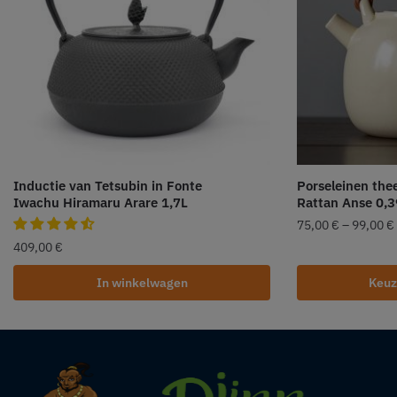
Inductie van Tetsubin in Fonte
Porseleinen the
Iwachu Hiramaru Arare 1,7L
Rattan Anse 0,3
75,00
€
–
99,00
€
409,00
€
In winkelwagen
Keuz