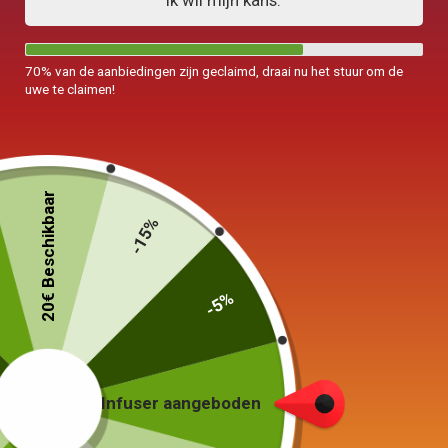
Ik wil mijn kans.
70% van de aanbiedingen zijn geclaimd, draai nu het stuur om de
uwe te claimen!
20€ Beschikbaar
-15%
-5%
Japanse theepot
Vintage 210ml
79,00
€
Infuser aangeboden