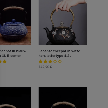
heepot in blauw
Japanse theepot in witte
e 1L Bloemen
kers lettertype 1,2L
149,90
€