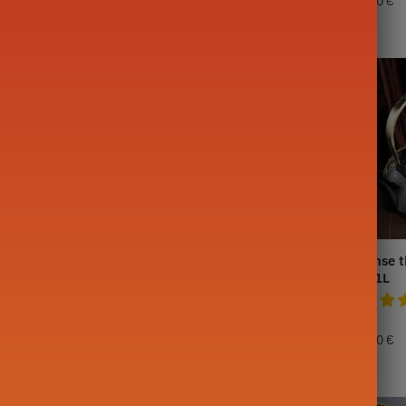
179,00
€
219,90
€
eepot in Fonte
Japanse theepot in Fonte
Japanse t
Pins 1.2L
Pins 1L
149,90
€
119,90
€