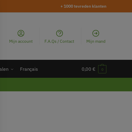
+ 1000 tevreden klanten
Mijn account
F.A.Qs / Contact
Mijn mand
alen
Français
0,00
€
0