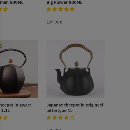
emen 800ML
Big Flower 800ML
109,90
€
heepot in zwart
Japanse theepot in origineel
 1.1L
lettertype 1L