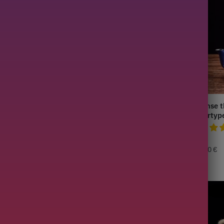
eepot in Fonte
Japanse theepot in Fonte
Japanse t
.2L
Bergamote 1,1L
Lettertyp
229,00
€
129,90
€