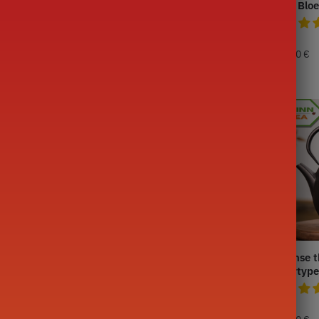
eepot 800ML
bloemen 800ML
Rode Blo
99,90
€
129,90
€
eepot in Fonte
Japanse Theepot in Imperial
Japanse t
800ML
Font 900ML
lettertype