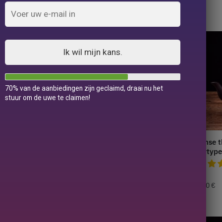
32 resultaten weergegeven
Ik wil mijn kans.
70% van de aanbiedingen zijn geclaimd, draai nu het
stuur om de uwe te claimen!
se theepot in
Japanse theepot in Fonte
Japanse t
1.3L
Eagle 1L
lettertyp
139,90
€
129,90
€