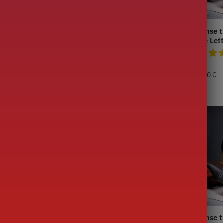
epot in zwart E-
Japanse theepot in Fonte
Japanse t
ML - 1,2L
Emperor 1.2L
Spice Let
,90
€
179,00
€
129,90
€
m Lettertype
Japanse theepot in gouden
Japanse t