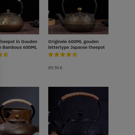
Theepot in Gouden
Originele 600ML gouden
pe Bambous 600ML
lettertype Japanse theepot
89,90
€