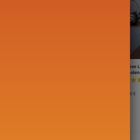
ttertype Theepot
Japanse theepot in goudvis
Japanse L
800ML
Symbolen
99,90
€
129,90
€
32 resultaten weergegeven