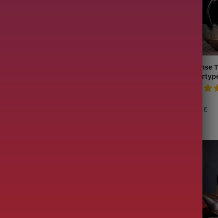
eepot in
Japanse Theepot in
Japanse 
lettertype 850ML
Lettertype Krabben 1.2L
Letterty
149,90
€
89,90
€