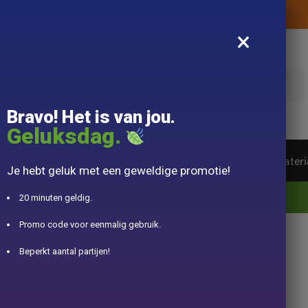
Levering aangeboden zonder aankoopbedrag
×
k
Bravo! Het is van jou.
Geluksdag.
ot van de wereld
Theeservice
Accessoire
Materi
Je hebt geluk met een geweldige promotie!
10% aangeboden voor 50€ aankopen met DJINN-code10
20 minuten geldig.
Promo code voor eenmalig gebruik.
Beperkt aantal partijen!
pot in Fonte