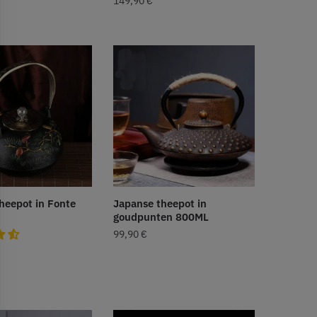
149,90
€
heepot in Fonte
Japanse theepot in
goudpunten 800ML
99,90
€