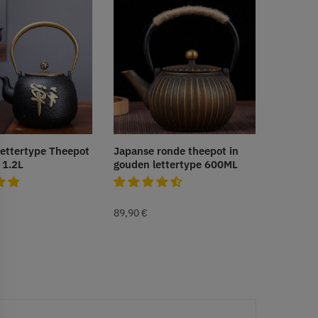
ettertype Theepot
Japanse ronde theepot in
 1.2L
gouden lettertype 600ML
89,90
€