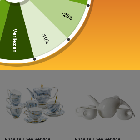
-20%
Thee service Nederlands
Thee service Nederlands
Verliezen
-10%
Vintage 700ml
Poppy 700ml
179,00
€
99,00
€
–
119,00
€
Keuze van de opties
Keuze van de opties
Engelse Thee Service
Engelse Thee Service