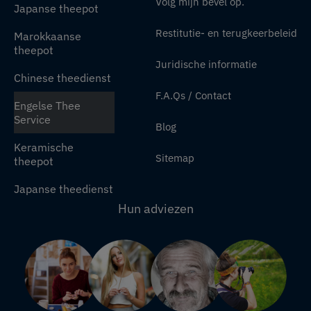
Volg mijn bevel op.
Japanse theepot
Restitutie- en terugkeerbeleid
Marokkaanse
theepot
Juridische informatie
Chinese theedienst
F.A.Qs / Contact
Engelse Thee
Service
Blog
Keramische
Sitemap
theepot
Japanse theedienst
Hun adviezen