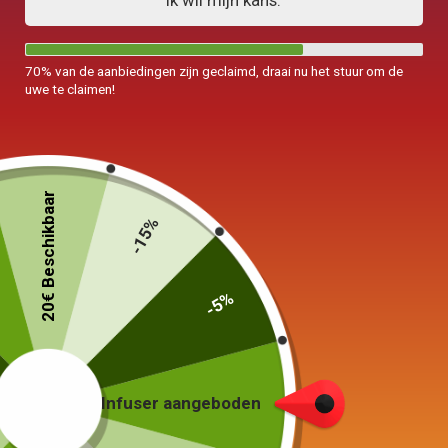
Ik wil mijn kans.
70% van de aanbiedingen zijn geclaimd, draai nu het stuur om de
uwe te claimen!
Theeservice
Theeservice
20€ Beschikbaar
Goud 1L
Konijnentheepot 450ml
-15%
299,00
€
69,00
€
Keuze van de opties
Keuze van de opties
-5%
Infuser aangeboden