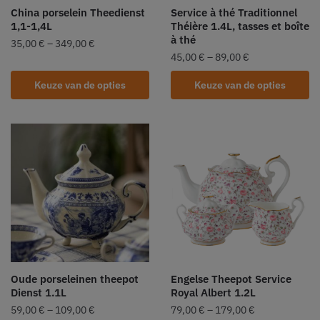
China porselein Theedienst
Service à thé Traditionnel
1,1-1,4L
Théière 1.4L, tasses et boîte
à thé
35,00
€
–
349,00
€
45,00
€
–
89,00
€
Keuze van de opties
Keuze van de opties
Oude porseleinen theepot
Engelse Theepot Service
Dienst 1.1L
Royal Albert 1.2L
59,00
€
–
109,00
€
79,00
€
–
179,00
€