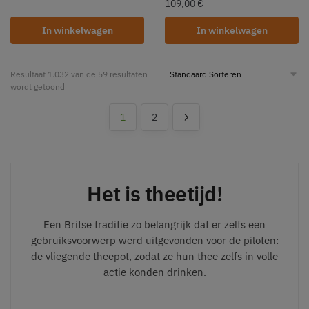
109,00
€
In winkelwagen
In winkelwagen
Resultaat 1.032 van de 59 resultaten
wordt getoond
1
2
Het is theetijd!
Een Britse traditie zo belangrijk dat er zelfs een
gebruiksvoorwerp werd uitgevonden voor de piloten:
de vliegende theepot, zodat ze hun thee zelfs in volle
actie konden drinken.