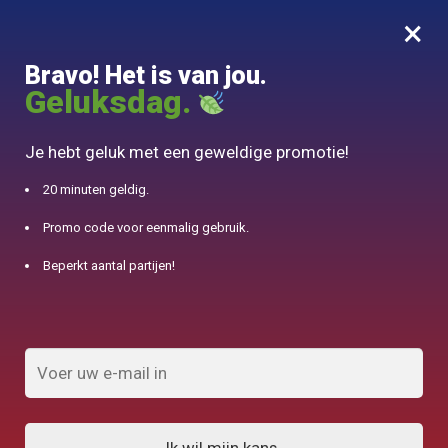
×
MENU
0
Bravo! Het is van jou.
10% aangeboden voor 50€ aankopen met DJINN-code10
Geluksdag.
Begin
/
Engelse Thee Service
Je hebt geluk met een geweldige promotie!
Engelse Thee Service
20 minuten geldig.
Promo code voor eenmalig gebruik.
FILTERS TONEN
Beperkt aantal partijen!
Resultaat 1.032 van de 59 resultaten
wordt getoond
1
2