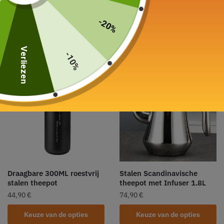
Steel 850ML
theepot 220ML - 280ML
79,90
€
–
89,90
€
39,90
€
–
44,90
€
-20%
Keuze van de opties
Keuze van de opties
Verliezen
-10%
Draagbare 300ML roestvrij
Stalen Scandinavische
stalen theepot
theepot met Infuser 1.8L
44,90
€
74,90
€
Keuze van de opties
Keuze van de opties