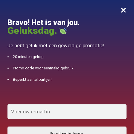
×
MENU
0
Bravo! Het is van jou.
10% aangeboden voor 50€ aankopen met DJINN-code10
Geluksdag.
Begin
/
Staaltheepot
Je hebt geluk met een geweldige promotie!
Staaltheepot
20 minuten geldig.
Promo code voor eenmalig gebruik.
FILTERS TONEN
Beperkt aantal partijen!
7 weergegeven resultaten