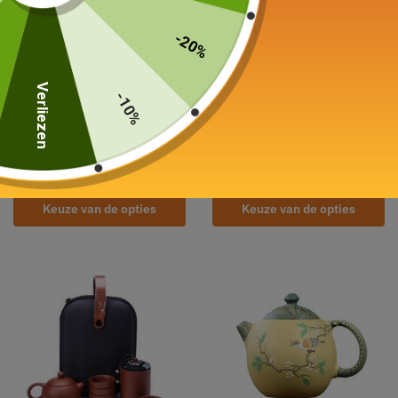
-20%
Verliezen
-10%
Kleine theepot in Argile
Kleine theepot in Cuite
Yixing 100ml
Earth
Yixing 160ml
73,00
€
69,00
€
Keuze van de opties
Keuze van de opties