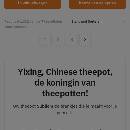
In winkelwagen
Keuze van de opties
Resultaat 1.032 van de 79 resultaten
wordt getoond
1
2
3
Yixing, Chinese theepot,
de koningin van
theepotten!
Uw theepot
Subliem
de drankjes die je maakt voor je
gebruik.