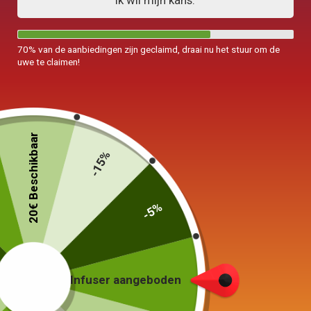
Ik wil mijn kans.
70% van de aanbiedingen zijn geclaimd, draai nu het stuur om de
uwe te claimen!
Minitheepot
Mug in Argile
20€ Beschikbaar
Yixing 100ml
Yixing 340ml
-15%
35,00
€
89,00
€
-5%
In winkelwagen
Keuze van de opties
Infuser aangeboden