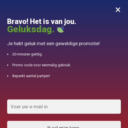
×
MENU
0
Bravo! Het is van jou.
10% aangeboden voor 50€ aankopen met DJINN-code10
Geluksdag.
Begin
/
Yixing theepotten
Je hebt geluk met een geweldige promotie!
Yixing theepotten
20 minuten geldig.
Promo code voor eenmalig gebruik.
FILTERS TONEN
Beperkt aantal partijen!
Resultaat 1.032 van de 79 resultaten
wordt getoond
1
2
3