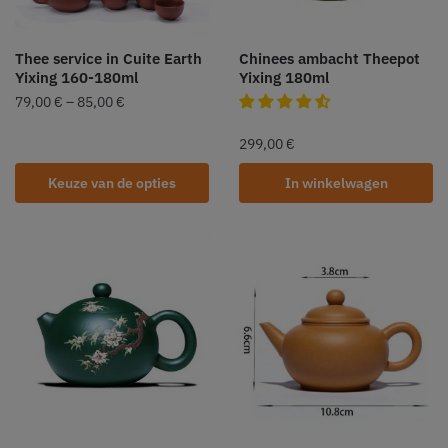
Thee service in Cuite Earth
Chinees ambacht Theepot
Yixing 160-180ml
Yixing 180ml
79,00
€
–
85,00
€
299,00
€
Keuze van de opties
In winkelwagen