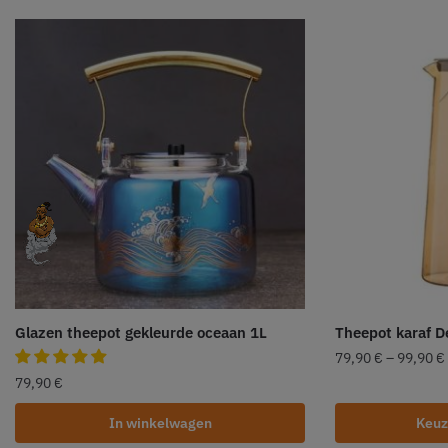
Glazen theepot gekleurde oceaan 1L
Theepot karaf De
79,90
€
–
99,90
€
79,90
€
In winkelwagen
Keuz