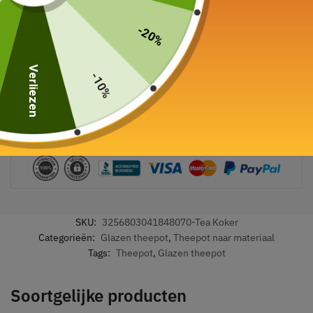
-20%
Verliezen
-10%
Veilige betaling gegarandeerd
SKU:
3256803041848070-Tea Koker
Categorieën:
Glazen theepot
,
Theepot naar materiaal
Tags:
Theepot
,
Glazen theepot
Soortgelijke producten