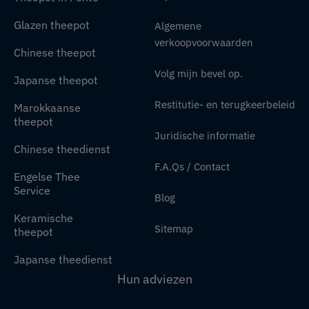
Glazen theepot
Algemene
verkoopvoorwaarden
Chinese theepot
Volg mijn bevel op.
Japanse theepot
Restitutie- en terugkeerbeleid
Marokkaanse
theepot
Juridische informatie
Chinese theedienst
F.A.Qs / Contact
Engelse Thee
Service
Blog
Keramische
Sitemap
theepot
Japanse theedienst
Hun adviezen