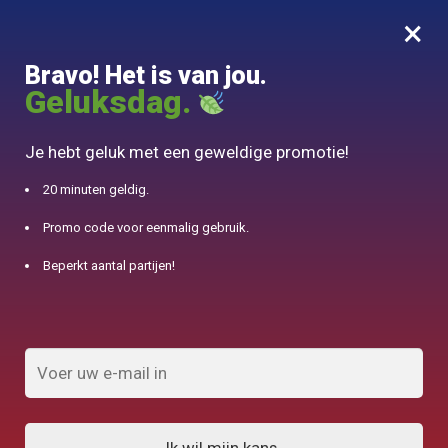
×
MENU
0
Bravo! Het is van jou.
10% aangeboden voor 50€ aankopen met DJINN-code10
Geluksdag.
Begin
/
Glazen theepot
/
Theepot in Martelé glas 500ML
Je hebt geluk met een geweldige promotie!
20 minuten geldig.
Promo code voor eenmalig gebruik.
Beperkt aantal partijen!