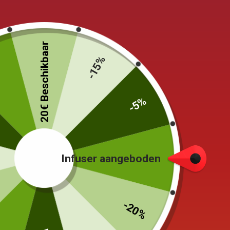
Capaciteit: 100ml (0,1L)
20€ Beschikbaar
Kleur: Zand (licht en donker)
%
-15%
Filter: zandsteen, sasamtype (van
-5%
Vervaardiging waarbij: Volledig 
Auteur: Inge Nielsen
Infuser aangeboden
Meer informatie over het produc
-20%