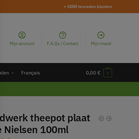
+ 1000 tevreden klanten
Mijn account
F.A.Qs / Contact
Mijn mand
alen
Français
0,00
€
0
dwerk theepot plaat
e Nielsen 100ml