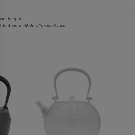
nse theepot
tite théière <500ml
,
Yokode Kyusu