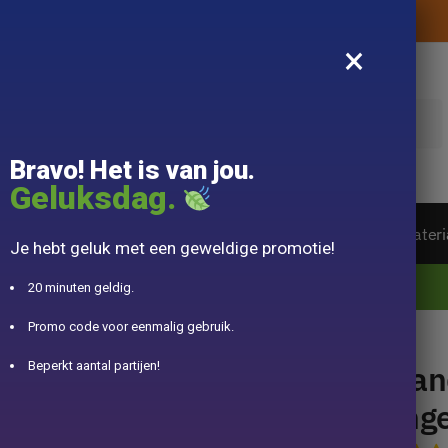
Levering aangeboden zonder aankoopbedrag
×
k
Bravo! Het is van jou.
Geluksdag.
ot van de wereld
Theeservice
Accessoire
Materi
Je hebt geluk met een geweldige promotie!
10% aangeboden voor 50€ aankopen met DJINN-code10
20 minuten geldig.
Promo code voor eenmalig gebruik.
e Nielsen 100ml
Han
Beperkt aantal partijen!
Ing